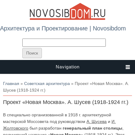
Архитектура и Проектирование | Novosibdom
Navigation
Вы здесь
Главная
»
Советская архитектура
» Проект «Новая Москва». А.
Шусев (1918-1924 гг.)
Проект «Новая Москва». А. Шусев (1918-1924 гг.)
В специально организованной в 1918 г. архитектурной
мастерской Моссовета под руководством
А. Щусева
и
И.
Жолтовского
был разработан
генеральный план столицы
,
получивший название «
Новая Москва
» (1918-1924 гг.). Этот