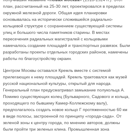
план, рассчитанный на 25-30 лет, проектировался в пределах
окружной железной дороги. Общая идея планировки
основывалась на исторически сложившейся радиально-
кольцевой структуре с сохранением существующей системы
улиц и большого числа памятников старины. В местах
пересечения радиальных магистралей с кольцевыми
намечалось создание площадей и транспортных развязок. Были
разработаны проекты отдельных городских районов, намечены
работы по благоустройству окраин.
Центром Москвы оставался Кремль вместе с системой
прилегающих к нему площадей. Кремль трактовался как музей
русской национальной культуры, открытый для народа.
Генеральный план предусматривал замыкание полукольца А.
Помимо существующих колец (Бульварного, Садового и кольца,
проходящего по бывшему Камер-Коллежскому валу),
предполагалось создать новое кольцо Г протяженностью 60 км
в виде полосы, застроенной по принципу «города-сада». От
зеленой зоны к центру города, по мнению авторов, должны
были пройти три зеленых клина. Промышленная зона