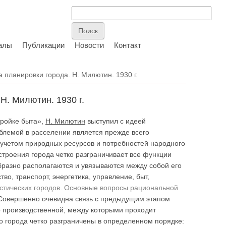
алы
Публикации
Новости
Контакт
планировки города. Н. Милютин. 1930 г.
Н. Милютин. 1930 г.
тройке быта»,
Н. Милютин
выступил с идеей
блемой в расселении является прежде всего
учетом природных ресурсов и потребностей народного
троения города четко разграничивает все функции
бразно располагаются и увязываются между собой его
о, транспорт, энергетика, управление, быт,
стических городов. Основные вопросы рациональной
. Совершенно очевидна связь с предыдущим этапом
 производственной, между которыми проходит
о города четко разграничены в определенном порядке: