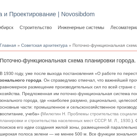
а и Проектирование | Novosibdom
ибирск
Строительство
Инженерные системы
Лесоматери
Вы здесь
Главная
»
Советская архитектура
» Поточно-функциональная схема 
Поточно-функциональная схема планировки города. 
В 1930 году, уже после выхода постановления «О работе по перес
зонального города
. Он справедливо отмечал, что важнейшей про
равномерное размещение производительных сил по всей стране с 
хозяйства. Предложенная им поточно-функциональная система пос
зонального города, где «наиболее разумно, рационально, целесоо
основные части: промышленное и сельскохозяйственное производств
воспитание, учеба» (
Милютин Н. Проблемы строительства социали
планировки и строительства населенных мест СССР. М. Л., 1930
.)
поисков его идеи создания жилой зоны, размещенной параллельно
широкая полоса зелени — не менее 500 м. Все функции зональног