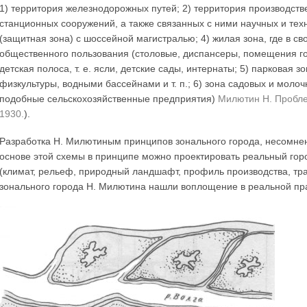
1) территория железнодорожных путей; 2) территория производств
станционных сооружений, а также связанных с ними научных и тех
(защитная зона) с шоссейной магистралью; 4) жилая зона, где в с
общественного пользования (столовые, диспансеры, помещения горс
детская полоса, т. е. ясли, детские сады, интернаты; 5) парковая
физкультуры, водными бассейнами и т. п.; 6) зона садовых и мол
подобные сельскохозяйственные предприятия)
Милютин Н. Проблем
1930.
).
Разработка Н. Милютиным принципов зонального города, несомнен
основе этой схемы в принципе можно проектировать реальный горо
(климат, рельеф, природный ландшафт, профиль производства, тра
зонального города Н. Милютина нашли воплощение в реальной пра