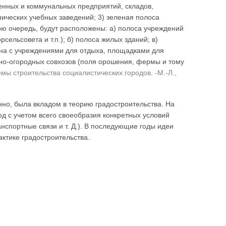
енных и коммунальных предприятий, складов,
нических учебных заведений; 3) зеленая полоса
вою очередь, будут расположены: а) полоса учреждений
ельсовета и т.п.); б) полоса жилых зданий; в)
 зона с учреждениями для отдыха, площадками для
очно-огородных совхозов (поля орошения, фермы и тому
ы строительства социалистических городов. -М.-Л.,
но, была вкладом в теорию градостроительства. На
д с учетом всего своеобразия конкретных условий
нспортные связи и т. Д.). В последующие годы идеи
ктике градостроительства.