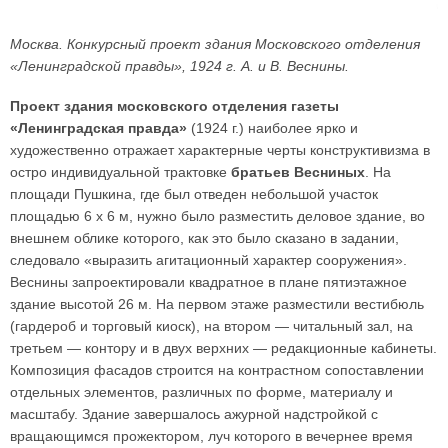
Москва. Конкурсный проект здания Московского отделения
«Ленинградской правды», 1924 г. А. и В. Веснины.
Проект здания московского отделения газеты
«Ленинградская правда»
(1924 г.) наиболее ярко и
художественно отражает характерные черты конструктивизма в
остро индивидуальной трактовке
братьев Весниных
. На
площади Пушкина, где был отведен небольшой участок
площадью 6 х 6 м, нужно было разместить деловое здание, во
внешнем облике которого, как это было сказано в задании,
следовало «выразить агитационный характер сооружения».
Веснины запроектировали квадратное в плане пятиэтажное
здание высотой 26 м. На первом этаже разместили вестибюль
(гардероб и торговый киоск), на втором — читальный зал, на
третьем — контору и в двух верхних — редакционные кабинеты.
Композиция фасадов строится на контрастном сопоставлении
отдельных элементов, различных по форме, материалу и
масштабу. Здание завершалось ажурной надстройкой с
вращающимся прожектором, луч которого в вечернее время