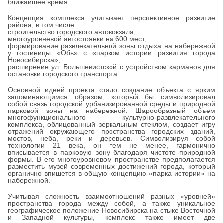
ближайшее время.
Концепция комплекса учитывает перспективное развитие
района, в том числе:
строительство городского автовокзала;
многоуровневой автостоянки на 600 мест;
формирование развлекательной зоны отдыха на набережной
у гостиницы «Обь» с «парком истории развития города
Новосибирска»;
расширение ул. Большевистской с устройством карманов для
остановки городского транспорта.
Основной идеей проекта стало создание объекта с ярким
запоминающимся образом, который бы символизировал
собой связь городской урбанизированной среды и природной
парковой зоны на набережной. Шарообразный объем
многофункционального культурно-развлекательного
комплекса, облицованный зеркальным стеклом, создает игру
отражений окружающего пространства городских зданий,
мостов, неба, реки и деревьев. Символизируя собой
технологии 21 века, он тем не менее, гармонично
вписывается в парковую зону благодаря чистоте природной
формы. В его многоуровневом пространстве предполагается
разместить музей современных достижений города, который
органично впишется в общую концепцию «парка истории» на
набережной.
Учитывая сложность взаимоотношений разных «уровней»
пространства города между собой, а также уникальное
географическое положение Новосибирска на стыке Восточной
и Западной культуры, комплекс также имеет две