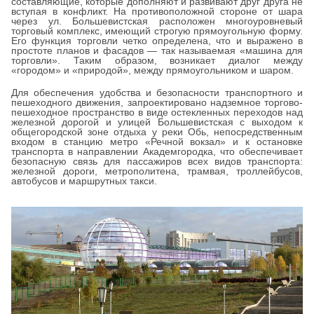
составляющие, которые дополняют и развивают друг друга не
вступая в конфликт. На противоположной стороне от шара
через ул. Большевистская расположен многоуровневый
торговый комплекс, имеющий строгую прямоугольную форму.
Его функция торговли четко определена, что и выражено в
простоте планов и фасадов — так называемая «машина для
торговли». Таким образом, возникает диалог между
«городом» и «природой», между прямоугольником и шаром.
Для обеспечения удобства и безопасности транспортного и
пешеходного движения, запроектировано надземное торгово-
пешеходное пространство в виде остекленных переходов над
железной дорогой и улицей Большевистская с выходом к
общегородской зоне отдыха у реки Обь, непосредственным
входом в станцию метро «Речной вокзал» и к остановке
транспорта в направлении Академгородка, что обеспечивает
безопасную связь для пассажиров всех видов транспорта:
железной дороги, метрополитена, трамвая, троллейбусов,
автобусов и маршрутных такси.