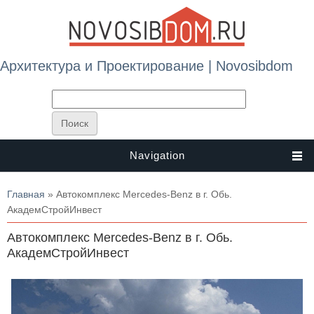
Архитектура и Проектирование | Novosibdom
Navigation
Вы здесь
Главная
» Автокомплекс Merсedes-Benz в г. Обь.
АкадемСтройИнвест
Автокомплекс Merсedes-Benz в г. Обь.
АкадемСтройИнвест