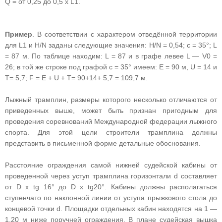
Q = от 0,25 до 0,5 х L1.
Пример
. В соответствии с характером отведённой территории
для L1 и H/N заданы следующие значения: H/N = 0,54; с = 35°; L
= 87 м. По таблице находим: L = 87 и в графе левее L — V0 =
26; в той же строке под графой с = 35° имеем: Е = 90 м, U = 14 и
T= 5,7; F = E + U + Т= 90+14+ 5,7 = 109,7 м.
Лыжный трамплин, размеры которого несколько отличаются от
приведенных выше, может быть признан пригодным для
проведения соревнований Международной федерации лыжного
спорта. Для этой цели строители трамплина должны
представить в письменной форме детальные обоснования.
Расстояние ограждения самой нижней судейской кабины от
проведенной через уступ трамплина горизонтали d составляет
от D х tg 16° до D х tg20°. Кабины должны располагаться
ступенчато по наклонной линии от уступа прыжкового стола до
концевой точки d. Площадки отдельных кабин находятся на 1 —
1,20 м ниже поручней ограждения. В плане судейская вышка