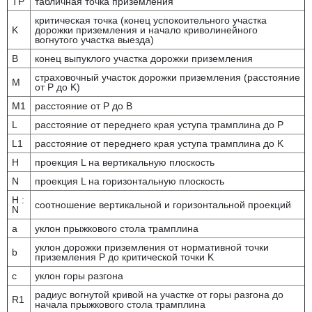
TP
табличная точка приземления
критическая точка (конец успокоительного участка
K
дорожки приземления и начало криволинейного
вогнутого участка выезда)
B
конец выпуклого участка дорожки приземления
страховочный участок дорожки приземления (расстояние
M
от P до K)
M1
расстояние от Р до В
L
расстояние от переднего края уступа трамплина до Р
L1
расстояние от переднего края уступа трамплина до K
H
проекция L на вертикальную плоскость
N
проекция L на горизонтальную плоскость
H :
соотношение вертикальной и горизонтальной проекций
N
a
уклон прыжкового стола трамплина
уклон дорожки приземления от нормативной точки
b
приземления Р до критической точки K
c
уклон горы разгона
радиус вогнутой кривой на участке от горы разгона до
R1
начала прыжкового стола трамплина