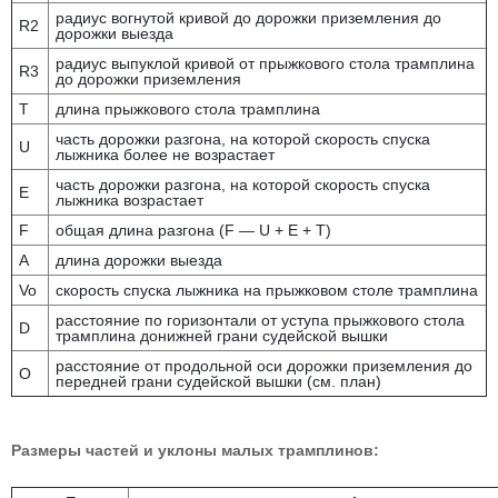
радиус вогнутой кривой до дорожки приземления до
R2
дорожки выезда
радиус выпуклой кривой от прыжкового стола трамплина
R3
до дорожки приземления
T
длина прыжкового стола трамплина
часть дорожки разгона, на которой скорость спуска
U
лыжника более не возрастает
часть дорожки разгона, на которой скорость спуска
E
лыжника возрастает
F
общая длина разгона (F — U + Е + Т)
A
длина дорожки выезда
Vo
скорость спуска лыжника на прыжковом столе трамплина
расстояние по горизонтали от уступа прыжкового стола
D
трамплина донижней грани судейской вышки
расстояние от продольной оси дорожки приземления до
O
передней грани судейской вышки (см. план)
Размеры частей и уклоны малых трамплинов: