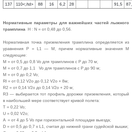
137
110<;/td>
88
16
6,2
28
91,5
87
Нормативные параметры для важнейших частей лыжного
трамплина
H : N = от 0,48 до 0,56.
Нормативная точка приземления трамплина определяется из
уравнения Р = L1 — М, причем нормативные значения М
следующие:
М = от 0,5 до 0,8 Vo для трамплинов с Р до 70 м;
М = от 0,7 до 1,1 Vo для трамплинов с Р до 90 м;
М = от 0 до 0,2 Vo;
Rl = от 0,12 V2o до 0,12 V2o + 8м;
R2 = от 0,14 V2o до 0,14 V2o + 20 м;
R3 — выбирается тот профиль дорожки приземления, который
в наибольшей мере соответствует кривой полета:
T = 0,22 Vo;
U = 0,02 V2o;
A = от 4 до 5 Vo при горизонтальной площадке выезда;
D = от 0,5 до 0,7 х L1, считая до нижней грани судейской вышки;