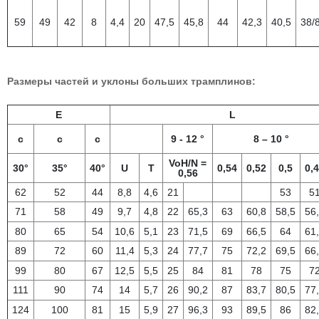
59
49
42
8
4,4
20
47,5
45,8
44
42,3
40,5
38/
Размеры частей и уклоны больших трамплинов:
E
L
с
с
с
9 - 12 °
8 – 10 °
VoH/N =
30°
35°
40°
U
T
0,54
0,52
0,5
0,
0,56
62
52
44
8,8
4,6
21
53
5
71
58
49
9,7
4,8
22
65,3
63
60,8
58,5
56
80
65
54
10,6
5,1
23
71,5
69
66,5
64
61
89
72
60
11,4
5,3
24
77,7
75
72,2
69,5
66
99
80
67
12,5
5,5
25
84
81
78
75
7
111
90
74
14
5,7
26
90,2
87
83,7
80,5
77
124
100
81
15
5,9
27
96,3
93
89,5
86
82