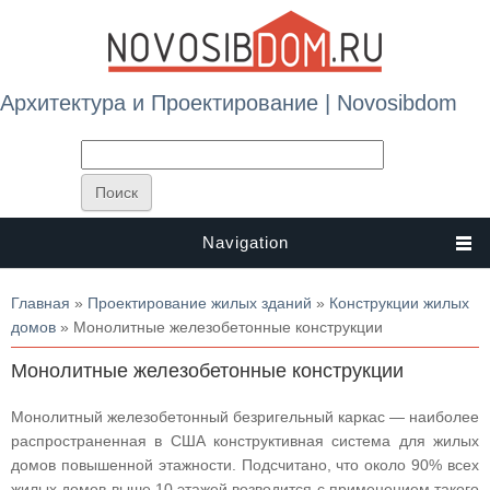
Архитектура и Проектирование | Novosibdom
Navigation
Вы здесь
Главная
»
Проектирование жилых зданий
»
Конструкции жилых
домов
» Монолитные железобетонные конструкции
Монолитные железобетонные конструкции
Монолитный железобетонный безригельный каркас — наиболее
распространенная в США конструктивная система для жилых
домов повышенной этажности. Подсчитано, что около 90% всех
жилых домов выше 10 этажей возводится с применением такого