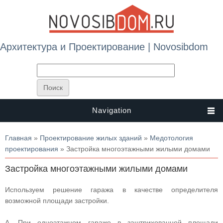
Архитектура и Проектирование | Novosibdom
Navigation
Вы здесь
Главная
»
Проектирование жилых зданий
»
Медотология
проектирования
» Застройка многоэтажными жилыми домами
Застройка многоэтажными жилыми домами
Используем решение гаража в качестве определителя
возможной площади застройки.
А. При одноэтажном гараже в заштрихованной площади