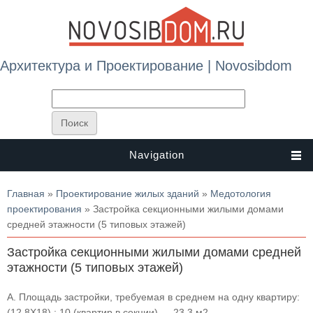
Архитектура и Проектирование | Novosibdom
Navigation
Вы здесь
Главная
»
Проектирование жилых зданий
»
Медотология
проектирования
» Застройка секционными жилыми домами
средней этажности (5 типовых этажей)
Застройка секционными жилыми домами средней
этажности (5 типовых этажей)
А. Площадь застройки, требуемая в среднем на одну квартиру:
(12,8X18) : 10 (квартир в секции) — 23,3 м2