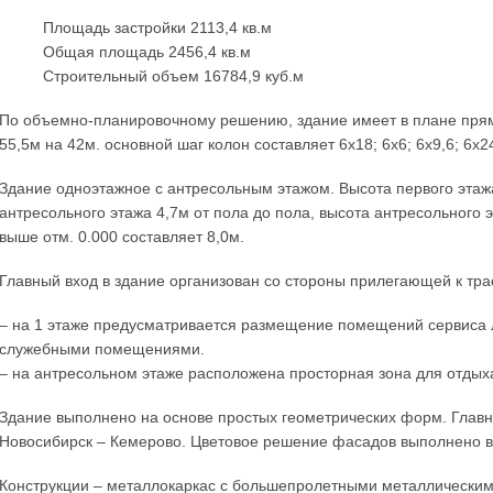
Площадь застройки 2113,4 кв.м
Общая площадь 2456,4 кв.м
Строительный объем 16784,9 куб.м
По объемно-планировочному решению, здание имеет в плане пря
55,5м на 42м. основной шаг колон составляет 6х18; 6х6; 6х9,6; 6х2
Здание одноэтажное с антресольным этажом. Высота первого этажа
антресольного этажа 4,7м от пола до пола, высота антресольного 
выше отм. 0.000 составляет 8,0м.
Главный вход в здание организован со стороны прилегающей к тр
– на 1 этаже предусматривается размещение помещений сервиса
служебными помещениями.
– на антресольном этаже расположена просторная зона для отды
Здание выполнено на основе простых геометрических форм. Главн
Новосибирск – Кемерово. Цветовое решение фасадов выполнено 
Конструкции – металлокаркас с большепролетными металлическим