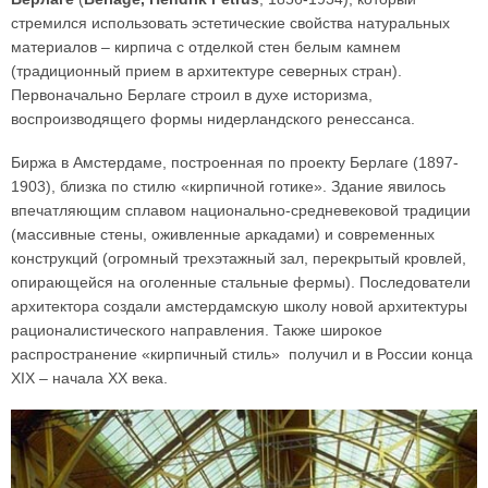
стремился использовать эстетические свойства натуральных
материалов – кирпича с отделкой стен белым камнем
(традиционный прием в архитектуре северных стран).
Первоначально Берлаге строил в духе историзма,
воспроизводящего формы нидерландского ренессанса.
Биржа в Амстердаме, построенная по проекту Берлаге (1897-
1903), близка по стилю «кирпичной готике». Здание явилось
впечатляющим сплавом национально-средневековой традиции
(массивные стены, оживленные аркадами) и современных
конструкций (огромный трехэтажный зал, перекрытый кровлей,
опирающейся на оголенные стальные фермы). Последователи
архитектора создали амстердамскую школу новой архитектуры
рационалистического направления. Также широкое
распространение «кирпичный стиль» получил и в России конца
XIX – начала XX века.