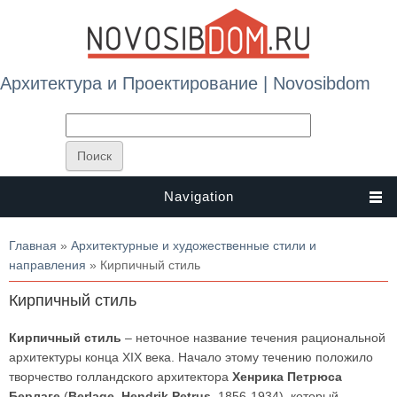
Архитектура и Проектирование | Novosibdom
Navigation
Вы здесь
Главная
»
Архитектурные и художественные стили и
направления
» Кирпичный стиль
Кирпичный стиль
Кирпичный стиль
– неточное название течения рациональной
архитектуры конца XIX века. Начало этому течению положило
творчество голландского архитектора
Хенрика Петрюса
Берлаге
(
Berlage, Hendrik Petrus
, 1856-1934), который