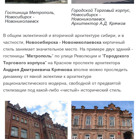
Городской Торговый корпус,
Гостиница Метрополь,
Новосибирск -
Новосибирск -
Новониколаевск.
Новониколаевск
Архитектор А.Д. Крячков
В общем эклектичной и вторичной архитектуре сибири, и в
частности,
Новосибирска - Новониколаевска
кирпичный
стиль занимает значительное место. На примере двух зданий -
гостиницы "
Метрополь
" по улице Революции и "
Городского
Торгового корпуса
" на Красном проспекте архитектора
Андрея Дмитриевича Крячкова
вполне можно проследить
динамику от явной эклектики к архитектуре
рационалистического модерна, свободной от предвзятой
стилизации под какой-либо «чистый» исторический стиль.