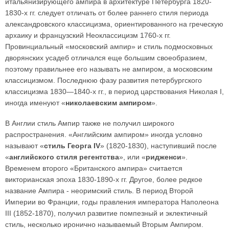
итальянизирующего ампира в архитектуре Петербурга 1820-
1830-х гг. следует отличать от более раннего стиля периода
александровского классицизма, ориентированного на греческую
архаику и французский Неоклассицизм 1760-х гг.
Провинциальный «московский ампир» и стиль подмосковных
дворянских усадеб отличался еще большим своеобразием,
поэтому правильнее его называть не ампиром, а московским
классицизмом. Последнюю фазу развития петербургского
классицизма 1830—1840-х гг., в период царствования Николая I,
иногда именуют «
николаевским ампиром
».
В Англии стиль Ампир также не получил широкого
распространения. «Английским ампиром» иногда условно
называют «
стиль Георга IV
» (1820-1830), наступивший после
«
английского стиля регентства
», или «
ридженси
».
Временем второго «Британского ампира» считается
викторианская эпоха 1830-1890-х гг. Другое, более редкое
название Ампира - неоримский стиль. В период Второй
Империи во Франции, годы правления императора Наполеона
III (1852-1870), получил развитие помпезный и эклектичный
стиль, несколько иронично называемый Вторым Ампиром.