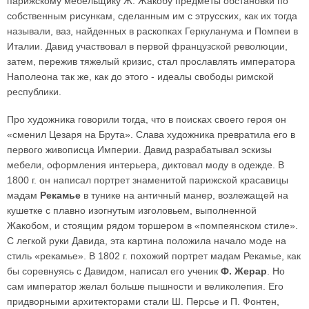
парижскому мебельщику Ж. Жакобу предметы обстановки по
собственным рисункам, сделанным им с этрусских, как их тогда
называли, ваз, найденных в раскопках Геркуланума и Помпеи в
Италии. Давид участвовал в первой французской революции,
затем, пережив тяжелый кризис, стал прославлять императора
Наполеона так же, как до этого - идеалы свободы римской
республики.
Про художника говорили тогда, что в поисках своего героя он
«сменил Цезаря на Брута». Слава художника превратила его в
первого живописца Империи. Давид разрабатывал эскизы
мебели, оформления интерьера, диктовал моду в одежде. В
1800 г. он написал портрет знаменитой парижской красавицы
мадам
Рекамье
в тунике на античный манер, возлежащей на
кушетке с плавно изогнутым изголовьем, выполненной
Жакобом, и стоящим рядом торшером в «помпеянском стиле».
С легкой руки Давида, эта картина положила начало моде на
стиль «рекамье». В 1802 г. похожий портрет мадам Рекамье, как
бы соревнуясь с Давидом, написал его ученик
Ф. Жерар
. Но
сам император желал больше пышности и великолепия. Его
придворными архитекторами стали Ш. Персье и П. Фонтен,