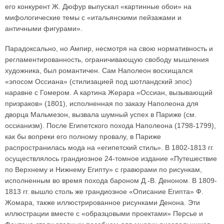
его конкурент Ж. Дюфур выпускал «картинные обои» на
мифологические темы с «итальянскими пейзажами и
античными фигурами».
Парадоксально, но Ампир, несмотря на свою нормативность и
регламентированность, ограничивающую свободу мышления
художника, был романтичен. Сам Наполеон восхищался
«эпосом Оссиана» (стилизацией под шотландский эпос)
наравне с Гомером. А картина Жерара «Оссиан, вызывающий
призраков» (1801), исполненная по заказу Наполеона для
дворца Мальмезон, вызвала шумный успех в Париже (см.
оссианизм). После Египетского похода Наполеона (1798-1799),
как бы вопреки его полному провалу, в Париже
распространилась мода на «египетский стиль». В 1802-1813 гг.
осуществлялось грандиозное 24-томное издание «Путешествие
по Верхнему и Нижнему Египту» с гравюрами по рисункам,
исполненным во время похода бароном Д.-В. Деноном. В 1809-
1813 гг. вышло столь же грандиозное «Описание Египта» Ф.
Жомара, также иллюстрированное рисунками Денона. Эти
иллюстрации вместе с «образцовыми проектами» Персье и