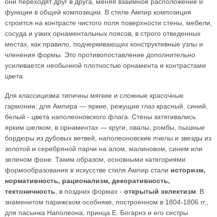
они переходят друг в друга, меняя взаимное расположение и
функции в общей композиции. В стиле Ампир композиция
строится на контрасте чистого поля поверхности стены, мебели,
сосуда и узких орнаментальных поясов, в строго отведенных
местах, как правило, подчеркивающих конструктивные узлы и
членения формы. Это противопоставление дополнительно
усиливается необычной плотностью орнамента и контрастами
цвета.
Для классицизма типичны мягкие и сложные красочные
гармонии; для Ампира — яркие, режущие глаз красный, синий,
белый - цвета наполеоновского флага. Стены затягивались
ярким шелком, в орнаментах — круги, овалы, ромбы, пышные
бордюры из дубовых ветвей, наполеоновские пчелы и звезды из
золотой и серебряной парчи на алом, малиновом, синем или
зеленом фоне. Таким образом, основными категориями
формообразования в искусстве стиля Ампир стали
историзм,
нормативность, рационализм, декоративность,
тектоничность
, в поздних формах -
открытый эклектизм
. В
знаменитом парижском особняке, построенном в 1804-1806 гг.,
для пасынка Наполеона, принца Е. Богарнэ и его сестры