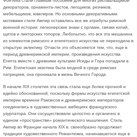
Фонтена стали главным пособием для многих рисовальщиков-
декораторов, орнамента-листов, лепщиков, резчиков,
мебельщиков, ювелиров. Но основными декоративными
мотивами стиля Ампир оставались все же атрибуты римской
военной истории: легионерские знаки с орлами, связки копий,
щитов и ликторских топоров. Любопытно, что вся эта мешанина
из элементов римского и египетского искусства не переходила в
открытую эклектику. Отчасти это объясняется тем, что, еще в
период древнеримской империи, произведения искусства
Египта вместе с древними культами Исиды и Гора попадали в
Рим. Египетская экзотика была модной в среде римских
патрициев, она проникала в жизнь Вечного Города.
В начале XIX столетия эта связь стала еще более прочной и
идейно обоснованной, поскольку формы искусства египетской
империи времени Рамзесов и древнеримских императоров
соединились в художественных амбициях французского
узурпатора. Они сосуществовали целостно и органично в
едином «пространстве» романтического мышления. Стиль
Ампир во Франции начала XIX в. своеобразно продолжает
традиции художественного Романтизма, начинавшегося еще в