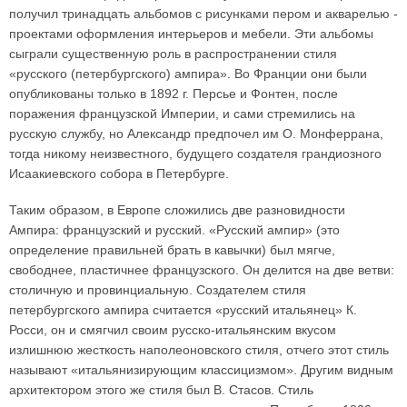
получил тринадцать альбомов с рисунками пером и акварелью -
проектами оформления интерьеров и мебели. Эти альбомы
сыграли существенную роль в распространении стиля
«русского (петербургского) ампира». Во Франции они были
опубликованы только в 1892 г. Персье и Фонтен, после
поражения французской Империи, и сами стремились на
русскую службу, но Александр предпочел им О. Монферрана,
тогда никому неизвестного, будущего создателя грандиозного
Исаакиевского собора в Петербурге.
Таким образом, в Европе сложились две разновидности
Ампира: французский и русский. «Русский ампир» (это
определение правильней брать в кавычки) был мягче,
свободнее, пластичнее французского. Он делится на две ветви:
столичную и провинциальную. Создателем стиля
петербургского ампира считается «русский итальянец» К.
Росси, он и смягчил своим русско-итальянским вкусом
излишнюю жесткость наполеоновского стиля, отчего этот стиль
называют «итальянизирующим классицизмом». Другим видным
архитектором этого же стиля был В. Стасов. Стиль