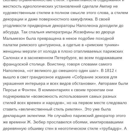
жесткость идеологических установлений сделали Ампир не
художественным стилем в полном смысле этого слова, а стилем
декорации и даже поверхностного камуфляжа. В своей
угодливости придворные декораторы Наполеона доходили до
абсурда. Так спальня императрицы Жозефины во дворце
Мальмезон была превращена в некое подобие походной
палатки римского центуриона, а одетые в «римские туники»
женщины мерзли от холода в плохо отапливаемых парижских
Салонах и в заснеженном Петербурге, во всем подражавшем
французской столице. Воистину, говоря словами самого
Наполеона, «от великого до смешного один шаг». В 1812 г.
вышло в свет грандиозное издание «Собрание эскизов для
украшения интерьера и всех видов обстановки». Авторами были
Персье и Фонтен. В комментариях к своим проектам они
подчеркивали «возможность использования самых разных
стилей всех времен и народов», но на первом месте следовало
ставить «величественный стиль римлян». Это уже была
декларация эклектики. Не случайно парижский декоратор этого
же времени Ж. Зюбер прославился обоями, имитировавшими
деревянную обшивку стен в неоготическом стиле «трубадур». А