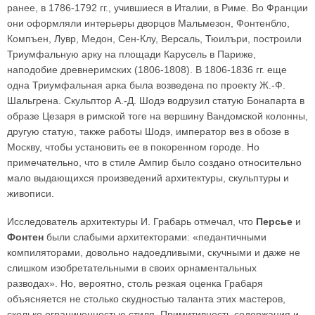
ранее, в 1786-1792 гг., учившиеся в Италии, в Риме. Во Франции
они оформляли интерьеры дворцов Мальмезон, Фонтенбло,
Компъен, Лувр, Медон, Сен-Клу, Версаль, Тюилъри, построили
Триумфальную арку на площади Карусель в Париже,
наподобие древнеримских (1806-1808). В 1806-1836 гг. еще
одна Триумфальная арка была возведена по проекту Ж.-Ф.
Шальгрена. Скульптор А.-Д. Шодэ водрузил статую Бонапарта в
образе Цезаря в римской тоге на вершину Вандомской колонны,
другую статую, также работы Шодэ, император вез в обозе в
Москву, чтобы установить ее в покоренном городе. Но
примечательно, что в стиле Ампир было создано относительно
мало выдающихся произведений архитектуры, скульптуры и
живописи.
Исследователь архитектуры И. Грабарь отмечал, что
Персье
и
Фонтен
были слабыми архитекторами: «педантичными
компиляторами, довольно надоедливыми, скучными и даже не
слишком изобретательными в своих орнаментальных
разводах». Но, вероятно, столь резкая оценка Грабаря
объясняется не столько скудностью таланта этих мастеров,
сколько ограниченностью стиля. Примитивность содержания и