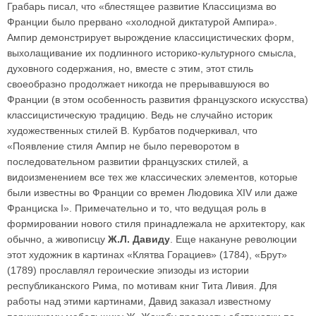
Грабарь писал, что «блестящее развитие Классицизма во
Франции было прервано «холодной диктатурой Ампира».
Ампир демонстрирует вырождение классицистических форм,
выхолащивание их подлинного историко-культурного смысла,
духовного содержания, но, вместе с этим, этот стиль
своеобразно продолжает никогда не прерывавшуюся во
Франции (в этом особенность развития французского искусства)
классицистическую традицию. Ведь не случайно историк
художественных стилей В. Курбатов подчеркивал, что
«Появление стиля Ампир не было переворотом в
последовательном развитии французских стилей, а
видоизменением все тех же классических элементов, которые
были известны во Франции со времен Людовика XIV или даже
Франциска I». Примечательно и то, что ведущая роль в
формировании нового стиля принадлежала не архитектору, как
обычно, а живописцу
Ж.Л. Давиду
. Еще накануне революции
этот художник в картинах «Клятва Горациев» (1784), «Брут»
(1789) прославлял героические эпизоды из истории
республиканского Рима, по мотивам книг Тита Ливия. Для
работы над этими картинами, Давид заказал известному