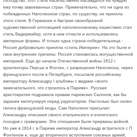
господство, этот стиль насильственно насаждался на чуждую
ему почву завоеванных стран. Примечательно, что ни одна из
побежденных Наполеоном стран, по существу, не приняла
этого стиля. В Германии и Австрии своеобразной
художественной оппозицией наполеоновскому нашествию стал
стиль Бидермайер, хотя в нем отчасти и использовались
ампирные формы. И только одна страна-победительница -
Россия добровольно приняла «стиль Империи». На это были и
свои внутренние причины: Россия становилась могущественной
империей. Еще до начала Отечественной войны 1812 г.
архитекторы Персье и Фонтен, с разрешения Наполеона, через
французского посла в Петербурге, посылали российскому
императору Александру I альбомы с видами «всего
замечательного, что строилось в Париже». Русская
аристократия подражала нравам парижских Салонов, как бы
заранее капитулируя перед узурпатором. Настолько был силен
гипноз французской моды. Сам Наполеон присылал
Александру описания своего итальянского и египетского
походов с гравюрами. Эти отношения были прерваны войной.
Но уже в 1814 г. в Париже император Александр встретился с П.
Фонтеном и, еще до вторичного вступления союзных армий,