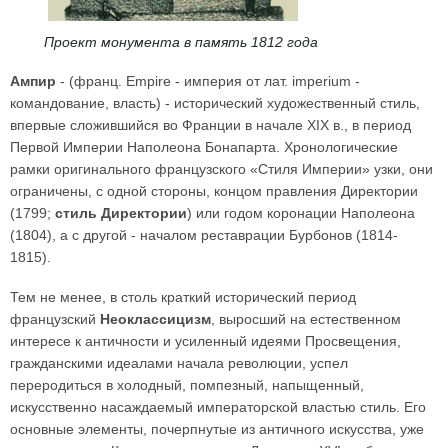
Проект монумента в память 1812 года
Ампир
- (франц. Empire - империя от лат. imperium -
командование, власть) - исторический художественный стиль,
впервые сложившийся во Франции в начале XIX в., в период
Первой Империи Наполеона Бонапарта. Хронологические
рамки оригинального французского «Стиля Империи» узки, они
ограничены, с одной стороны, концом правления Директории
(1799;
стиль Директории
) или годом коронации Наполеона
(1804), а с другой - началом реставрации Бурбонов (1814-
1815).
Тем не менее, в столь краткий исторический период
французский
Неоклассицизм
, выросший на естественном
интересе к античности и усиленный идеями Просвещения,
гражданскими идеалами начала революции, успел
переродиться в холодный, помпезный, напыщенный,
искусственно насаждаемый императорской властью стиль. Его
основные элементы, почерпнутые из античного искусства, уже