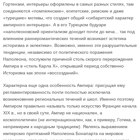
Гортензии, интерьеры оформлены в самых разных стилях, там
соединяются «помпеянские», египетские, римские и даже
«турецкие» мотивы, что создает общий «сибаритский характер
ампирного интерьера». А в его Турецком будуаре
«наполеоновский ориентализм доходит почти до кича... так под
влиянием раннеромантических течений возникает эстетика
историзма и эклектики». Возможно, именно эти разрушительные
тенденции, независимо от политического поражения
Наполеона, послужили причиной столь скорого перерождения
Ампира в «стиль Карла X», открывший период собственно
Историзма как эпохи «воссозданий».
Характерна еще одна особенность Ампира: присущая ему
регламентированность почти полностью исключила
возникновение региональных течений и школ. Именно поэтому
Ампиром правильно называть только искусство Франции начала
XIX в., но в своей сути, Ампир не национален, а
космополитичен (не интернационален, как, к примеру, Готика, а
непримирим к народным традициям). Являясь выражением
имперских притязаний Наполеона Бонапарта на мировое