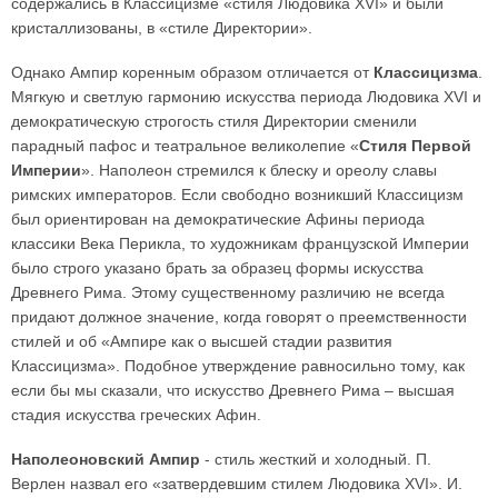
содержались в Классицизме «стиля Людовика XVI» и были
кристаллизованы, в «стиле Директории».
Однако Ампир коренным образом отличается от
Классицизма
.
Мягкую и светлую гармонию искусства периода Людовика XVI и
демократическую строгость стиля Директории сменили
парадный пафос и театральное великолепие «
Стиля Первой
Империи
». Наполеон стремился к блеску и ореолу славы
римских императоров. Если свободно возникший Классицизм
был ориентирован на демократические Афины периода
классики Века Перикла, то художникам французской Империи
было строго указано брать за образец формы искусства
Древнего Рима. Этому существенному различию не всегда
придают должное значение, когда говорят о преемственности
стилей и об «Ампире как о высшей стадии развития
Классицизма». Подобное утверждение равносильно тому, как
если бы мы сказали, что искусство Древнего Рима – высшая
стадия искусства греческих Афин.
Наполеоновский Ампир
- стиль жесткий и холодный. П.
Верлен назвал его «затвердевшим стилем Людовика XVI». И.