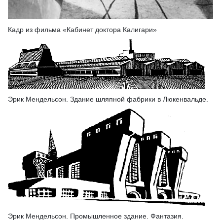
Кадр из фильма «Кабинет доктора Калигари»
Эрик Мендельсон. Здание шляпной фабрики в Люкенвальде.
Эрик Мендельсон. Промышленное здание. Фантазия.