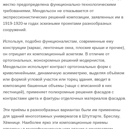
жестко предопределена функционально-технологическими
требованиями, Мендельсон не отказывается от
экспрессионистических решений композиции, заявленных им в
1919-1920-м годах эскизными проектами разнообразных
сооружений.
Используя, подобно функционалистам, современные ему
конструкции (каркас, ленточные окна, плоские крыши и прочее),
он отрицает их композиционный аскетизм. В отличие от
ортогональных, монохромных решений модернистов,
Мендельсон использует контраст ортогональных форм с
криволинейными, динамичную асимметрию, выделяя объёмом
или формой угловой участок или торец здания, вводит в
композицию башенные объемы (чаще с вписанной в них
лестницей), применяет полихромные решения фасадов с
контрастами цвета и фактуры отделочных материалов фасадов.
Эти приёмы в разнообразных вариантах были им применены
для зданий многоэтажных универмагов в Штутгарте, Бреслау,
Хёмнице. Наиболее ярко эти композиционные приемы
отражены в многофункциональном здании с кинотеатром