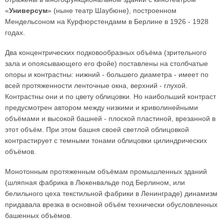
«
Универсум
» (ныне театр Шаубюне), построенном
Мендельсоном на Курфюрстендамм в Берлине в 1926 - 1928
годах.
Два концентрических подковообразных объёма (зрительного
зала и опоясывающего его фойе) поставлены на столбчатые
опоры и контрастны: нижний - большего диаметра - имеет по
всей протяженности ленточные окна, верхний - глухой.
Контрастны они и по цвету облицовки. Но наибольший контраст
предусмотрен автором между низкими и криволинейными
объёмами и высокой башней - плоской пластиной, врезанной в
этот объём. При этом башня своей светлой облицовкой
контрастирует с темными тонами облицовки цилиндрических
объёмов.
Монотонным протяженным объёмам промышленных зданий
(шляпная фабрика в Люкенвальде под Берлином, или
белильного цеха текстильной фабрики в Ленинграде) динамизм
придавала врезка в основной объём технически обусловленных
башенных объёмов.