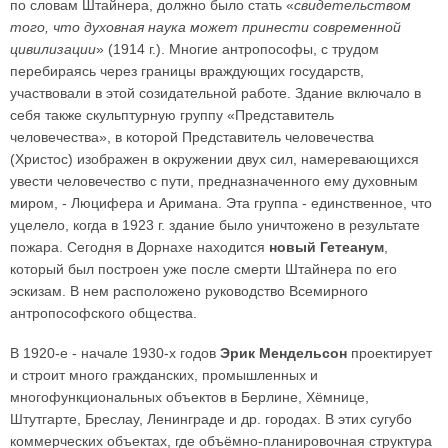
по словам Штайнера, должно было стать «
свидетельством
того, что духовная наука может принести современной
цивилизации
» (1914 г.). Многие антропософы, с трудом
перебираясь через границы враждующих государств,
участвовали в этой созидательной работе. Здание включало в
себя также скульптурную группу «Представитель
человечества», в которой Представитель человечества
(Христос) изображен в окружении двух сил, намеревающихся
увести человечество с пути, предназначенного ему духовным
миром, - Люцифера и Аримана. Эта группа - единственное, что
уцелело, когда в 1923 г. здание было уничтожено в результате
пожара. Сегодня в Дорнахе находится
новый Гетеанум
,
который был построен уже после смерти Штайнера по его
эскизам. В нем расположено руководство Всемирного
антропософского общества.
В 1920-е - начале 1930-х годов
Эрик Мендельсон
проектирует
и строит много гражданских, промышленных и
многофункциональных объектов в Берлине, Хёмнице,
Штутгарте, Бреслау, Ленинграде и др. городах. В этих сугубо
коммерческих объектах, где объёмно-планировочная структура