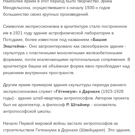
Наиболее ярким в этот период было творчество Эрика
Мендельсона, осуществившего к началу 1930-х годов
большинство своих крупных произведений.
Символом экспрессионизма в архитектуре стало построенное
им в 1921 году здание астрофизической лаборатории в
Потсдаме, более известное под названием «
Башня
Энштейна
». Оно запроектировано как своеобразное здание -
скульптура с пластичными монолитными железобетонными
формами, почти исключающими ортогональные сопряжения. В
архитектуре башни её объёмная форма явно преобладает над
решением внутренних пространств.
Другим ярким примером здания-скульптуры периода раннего
экспрессионизма служит «
Гётенеум
» в
Дарнахе
(1923-1928
годы) - здание штаб-квартиры антропософов. Автором проекта
был не архитектор, а философ
Р. Штайнер
- основатель
антропософской школы.
Начало Первой мировой войны застало антропософов за
строительством Гетеанума в Дорнахе (Швейцария). Это здание,