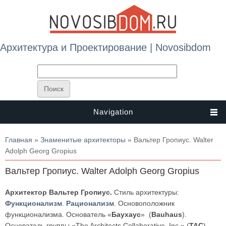
Архитектура и Проектирование | Novosibdom
Navigation
Вы здесь
Главная
»
Знаменитые архитекторы
» Вальтер Гропиус. Walter
Adolph Georg Gropius
Вальтер Гропиус. Walter Adolph Georg Gropius
Архитектор Вальтер Гропиус.
Стиль архитектуры:
Функционализм
.
Рационализм
. Основоположник
функционализма. Основатель «
Баухаус
» (
Bauhaus
).
Основатель группы «The Architects Collaborative, Inc.» (
TAC
).