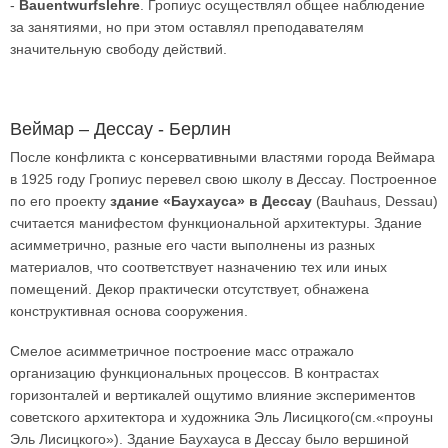
-
Bauentwurfslehre
. Гропиус осуществлял общее наблюдение
за занятиями, но при этом оставлял преподавателям
значительную свободу действий.
Веймар – Дессау - Берлин
После конфликта с консервативными властями города Веймара
в 1925 году Гропиус перевел свою школу в Дессау. Построенное
по его проекту
здание «Баухауса» в Дессау
(Bauhaus, Dessau)
считается манифестом функциональной архитектуры. Здание
асимметрично, разные его части выполнены из разных
материалов, что соответствует назначению тех или иных
помещений. Декор практически отсутствует, обнажена
конструктивная основа сооружения.
Смелое асимметричное построение масс отражало
организацию функциональных процессов. В контрастах
горизонталей и вертикалей ощутимо влияние экспериментов
советского архитектора и художника Эль Лисицкого(см.«проуны
Эль Лисицкого»). Здание Баухауса в Дессау было вершиной