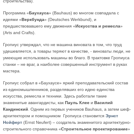
строительства).
Программа «
Баухауса
» (Bauhaus) во многом совпадала с
идеями «
Веркбунда
» (Deutsches Werkbund), и
предшествовавшего ему движения «
Искусства и ремесла
»
(Arts and Crafts).
Гропиус утверждал, что не машина виновата в том, что труд
удешевляется, а товары теряют в качестве, - виноваты люди, не
умеющие использовать машины во благо. В трактовке Гропиуса
станки – не враг, а наиболее совершенный инструмент в руках
мастера.
Гропиус собрал в «Баухаусе» яркий преподавательский состав
из единомышленников, разделявших его идею единства
искусства, ремесла и техники. Здесь работали такие
знаменитые авангардисты, как
Пауль Клее
и
Василий
Кандинский
. Одним из первых учеников Bauhaus, а затем шеф-
архитектором и помощником Гропиуса становится
Эрнст
Нойферт
(Ernst Neufert) – создатель знаменитого архитектурно-
строительного справочника «
Строительное проектирование
»