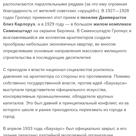
располагаются параллельными рядами (за что ему огромная
благодарность от жителей советских «хрущёб»). В 1927—1928
годах Гропиус применил этот прием в
поселке Даммершток
близ Карлсруэ
, а в 1929 году — в большом
жилом комплексе
Сименсштадт
на окраине Берлина. В Сименсштадте Гропиус и
возглавлявшийся им коллектив архитекторов создали
прообразы небольших экономичных квартир, во многом
определившие основные направления массового жилищного
строительства в последующие десятилетия.
С приходом к власти национал-социалистов усилилось
давление на архитектора со стороны его противников. Помимо
собственно государственной власти, против идей «Баухауса»
выступали представители официального искусства,
консервативные промышленники, обладатели крупных
капиталов. Это был давний и принципиальный конфликт, из-за
которого школе и ранее приходилось переезжать из города в
город.
В апреле 1933 года «Баухаус» был официально закрыт, а его
здание передано партийной молодежной организации.