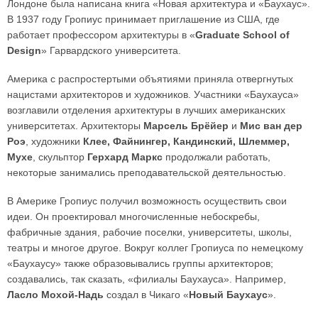
Лондоне была написана книга «Новая архитектура и «Баухаус».
В 1937 году Гропиус принимает приглашение из США, где
работает профессором архитектуры в «
Graduate School of
Design
» Гарвардского университета.
Америка с распростертыми объятиями приняла отвергнутых
нацистами архитекторов и художников. Участники «Баухауса»
возглавили отделения архитектуры в лучших американских
университетах. Архитекторы
Марсель Брёйер
и
Мис ван дер
Роэ
, художники
Клее, Файнингер, Кандинский, Шлеммер,
Мухе
, скульптор
Герхард Маркс
продолжали работать,
некоторые занимались преподавательской деятельностью.
В Америке Гропиус получил возможность осуществить свои
идеи. Он проектировал многочисленные небоскребы,
фабричные здания, рабочие поселки, университеты, школы,
театры и многое другое. Вокруг коллег Гропиуса по немецкому
«Баухаусу» также образовывались группы архитекторов;
создавались, так сказать, «филиалы Баухауса». Например,
Ласло Мохой-Надь
создал в Чикаго «
Новый Баухаус
».