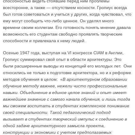
способностью видеть стоявшие перед ним проблемы
всесторонне, а также — отсутствием косности. Гропиус всегда
был готов советоваться и учиться у других, когда чувствовал, что
ему могут сообщить что-либо ценное. Он уделял много
времени своим коллегам. Его готовность понять мнение давала
возможность его студентам свободно проявлять творческие
способности и привлекала к нему людей.
Осенью 1947 года, выступая на VI конгрессе СІАМ в Англии,
Гропиус суммировал свой опыт в области архитектуры. Это
были расширенные выводы из концепций его молодых лет. Они
относились не только к подготовке архитектора, но и к реформе
методов обучения в целом: «
В архитектурном образовании
обучение методу важнее, нежели чисто профессиональные
навыки. Объединение в единое целое знаний и опыт имеет
важнейшее значение с самого начала обучения, и лишь тогда
мы сможем воспитать в студентах комплексное понимание
своей специальности. Такой педагогический подход
вызывает в студентах творческий импульс к соединению в
одной задаче архитектурного замысла проекта,
конструкции и экономики с учетом предполагаемых