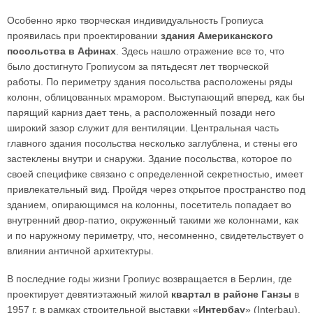
Особенно ярко творческая индивидуальность Гропиуса
проявилась при проектировании
здания Американского
посольства в Афинах
. Здесь нашло отражение все то, что
было достигнуто Гропиусом за пятьдесят лет творческой
работы. По периметру здания посольства расположены ряды
колонн, облицованных мрамором. Выступающий вперед, как бы
парящий карниз дает тень, а расположенный позади него
широкий зазор служит для вентиляции. Центральная часть
главного здания посольства несколько заглублена, и стены его
застеклены внутри и снаружи. Здание посольства, которое по
своей специфике связано с определенной секретностью, имеет
привлекательный вид. Пройдя через открытое пространство под
зданием, опирающимся на колонны, посетитель попадает во
внутренний двор-патио, окруженный такими же колоннами, как
и по наружному периметру, что, несомненно, свидетельствует о
влиянии античной архитектуры.
В последние годы жизни Гропиус возвращается в Берлин, где
проектирует девятиэтажный жилой
квартал в районе Ганзы
в
1957 г. в рамках строительной выставки «
Интербау
» (Interbau).