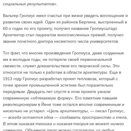
социальных результатов
».
Вальтер Гропиус имел счастье при жизни увидеть воплощение и
развитие своих идей. Один из районов Берлина, выстроенный в
60-х годах по его проекту, получил название Гропиусштадт.
Архитектор стал лауреатом многочисленных премий, получил
звание почетного доктора несметного числа университетов.
Тот факт, что многие произведения Гропиуса, даже созданные
им в молодые годы, не потеряли своей первоначальной
свежести, служит доказательством его творческой силы. Это
относится не только к работам в области архитектуры. Еще в
1913 году Гропиус разработал проект тепловоза, который с
точки зрения промышленной эстетики был поразительно
передовым. Двадцать лет спустя в этом проекте узнали
современную «обтекаемую форму». Его памятник павшим
революционерам в Йене тоже остался вполне современным и
нисколько не устарел. «
Цель архитектуры
, — писал Гропиус,
—
всегда остается одна — создавать пространство и тела,
В этом никакая техника и никакая теория не может ничего
изменить. Объемное тело можно составить из любых