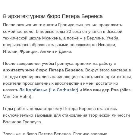
В архитектурном бюро Петера Беренса
После окончания гимназии Гропиус-сын решил продолжить
семейное дело. В первые годы 20 века он учился в Высшей
технической школе Мюнхена, а позже – в Берлине. Учеба
прерывалась образовательными поездками по Испании,
Италии, Франции, Англии и Дании.
После завершения учебы Гропиуса приняли на работу в
архитектурное бюро Петера Беренса
. Вокруг этого мастера в
те годы группировались начинающие талантливые архитекторы,
носители прославленных впоследствии имен: достаточно
назвать
Ле Корбюзье (Le Corbusier)
и
Мис ван дер Роэ
(Mies
Van Der Rohe).
Годы работы подмастерьем у Петера Беренса оказались
исключительно важными для становления творческой личности
Вальтера Гропиуса.
Здесь же, в бюро Петера Беренса, Гропиус впервые