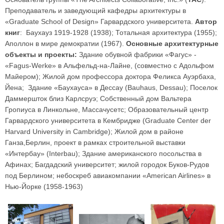
Преподаватель и заведующий кафедры архитектуры в
«Graduate School of Design» Гарвардского университета.
Автор
книг
: Баухауз 1919-1928 (1938); Тотальная архитектура (1955);
Аполлон в мире демократии (1967).
Основные архитектурные
объекты и проекты:
Здание обувной фабрики «Фагус» -
«Fagus-Werke» в Альфельд-на-Лайне, (совместно с Адольфом
Майером); Жилой дом профессора доктора Феликса Ауэрбаха,
Йена; Здание «Баухауса» в Дессау (Bauhaus, Dessau); Поселок
Даммершток близ Карлсруэ; Собственный дом Вальтера
Гропиуса в Линкольне, Массачусетс; Образовательный центр
Гарвардского университета в Кембридже (Graduate Center der
Harvard University in Cambridge); Жилой дом в районе
Ганза,Берлин, проект в рамках строительной выставки
«Интербау» (Interbau); Здание американского посольства в
Афинах; Багдадский университет; жилой городок Буков-Рудов
под Берлином; небоскреб авиакомпании «American Airlines» в
Нью-Йорке (1958-1963)