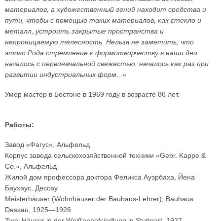
материалов, а художественный гений находит средства и
пути, чтобы с помощью таких материалов, как стекло и
металл, устроить закрытые пространства и
непроницаемую телесность. Нельзя не заметить, что
этого Рода стремление к формотворчеству в наши дни
началось с первоначальной свежестью, началось как раз при
развитии индустриальных форм...»
Умер мастер в Бостоне в 1969 году в возрасте 86 лет.
Работы:
Завод «Фагус», Альфельд
Корпус завода сельскохозяйственной техники «Gebr. Kappe &
Co.», Альфельд
Жилой дом профессора доктора Феликса Ауэрбаха, Йена
Баухаус, Дессау
Meisterhäuser (Wohnhäuser der Bauhaus-Lehrer), Bauhaus
Dessau, 1925—1926
Zwei Häuser in der Weißenhofsiedlung in Stuttgart, 1927