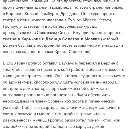
архитекторов Германии. По его проектам строились жилые и
промышленные здания и комплексы по всей стране: например,
в Берлине, Кельне, Гамбурге, Дрездене. Он создал проекты
театра в Йене, жилого квартала в Буэнос-Айресе. Кстати,
Гропиус участвовал и в архитектурных конкурсах,
проводившихся в Советском Союзе. Ему принадлежат проекты
театра в Харькове
и
Дворца Советов в Москве
(который
должен был быть построен на месте взорванного и в наши дни
вновь возведенного храма Христа Спасителя).
В 1928 году Гропиус оставил Баухаус и переехал в Берлин с
тем, чтобы всецело посвятить себя работе в области массового
жилищного строительства. Он пытался осуществить свою мечту
об архитектуре, способной улучшить условия жизни народа,
построить дома, которые при минимальной стоимости
позволяют рационально организовать быт и обеспечить
необходимый человеку уровень комфорта и гигиенических
условий. Чтобы все квартиры получили максимум солнечного
света и воздуха и вместе с тем, чтобы выразить идею
равноценности жилищ. Гропиус разработал приём «строчной
застройки», при которой стандартные корпуса домов