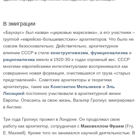
В эмиграции
«Баухаус» был назван «церковью марксизма», а его участники –
группой «еврейско-большевистских» архитекторов. Что было не
совсем безосновательно. Действительно, архитектурное
влияние СССР в стиле
конструктивизма
,
функционализма
и
рационализма
имело в 1920-30-х годах огромный вес. СССР
многими европейскими интеллектуалами воспринимался как
совершенно новая формация, очистившаяся от груза «старых
представлений». Советские архитекторы и теоретики
архитектуры, такие как
Константин Мельников
и
Эль
Лисицкий
постоянно участвовали в архитектурной жизни
Европы. Опасаясь за свою жизнь, Вальтер Гропиус эмигрировал
в Англию.
Три года Гропиус прожил в Лондоне. Он продолжал свою
работу как архитектор, сотрудничая с
Максвеллом Фраем
(Fry,
E. Maxwell). Кроме того он занимался научной деятельностью. В