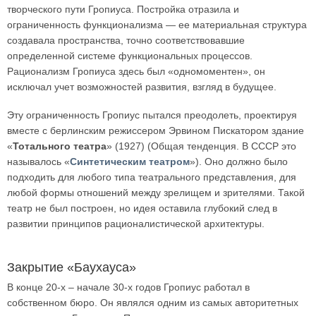
творческого пути Гропиуса. Постройка отразила и
ограниченность функционализма — ее материальная структура
создавала пространства, точно соответствовавшие
определенной системе функциональных процессов.
Рационализм Гропиуса здесь был «одномоментен», он
исключал учет возможностей развития, взгляд в будущее.
Эту ограниченность Гропиус пытался преодолеть, проектируя
вместе с берлинским режиссером Эрвином Пискатором здание
«
Тотального театра
» (1927) (Общая тенденция. В СССР это
называлось «
Синтетическим театром
»). Оно должно было
подходить для любого типа театрального представления, для
любой формы отношений между зрелищем и зрителями. Такой
театр не был построен, но идея оставила глубокий след в
развитии принципов рационалистической архитектуры.
Закрытие «Баухауса»
В конце 20-х – начале 30-х годов Гропиус работал в
собственном бюро. Он являлся одним из самых авторитетных