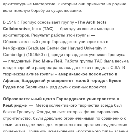
архитектурные мастерские, к которым они привыкли на родине,
вели тяжелую борьбу за существование.
В 1946 г. Гропиус основывает группу «
The Architects
Collaborative
, Inc.» (
TAC
) — бригаду из восьми молодых
архитекторов. Результат работы этой группы —
Образовательный центр Гарвардского университета в
Кембридже (Graduate Center der Harvard University in
Cambridge) (1949/50 гг.); среди гарвардских учеников Гропиуса
— плодовитый
Йео Минь Пей
. Работа группы ТАС была весьма
плодотворной и распространялась далеко за пределы США. В
творческом активе группы –
американское посольство в
Афинах
,
Багдадский университет
,
жилой городок Буков-
Рудов
под Берлином и ряд других крупных проектов.
Образовательный центр Гарвардского университета в
Кембридже
— Метод коллективного творчества всегда был
близок Гропиусу. Фонды, за счет которых финансировалось
строительство, были довольно ограниченными по сравнению с
теми, что выделялись для строительства прежних студенческих
общежитии. Причиной исчезновения «роскошного типа» зданий