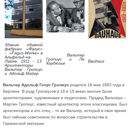
Здание обувной
фабрики «Фагус»
- «Fagus-Werke» в
Вальтер
Альфельд-на-
Гропиус и Ле
Лайне, 1911 - 13.
Bauhaus
Корбюзье
Архитекторы
Вальтер Гропиус
и Адольф Майер
Вальтер Адольф Георг Гропиус
родился 18 мая 1883 года в
Берлине. В роду Гропиусов в 18 и 19 веках многие были
архитекторами, художниками и педагогами. Прадед Вальтера –
Мартин Гропиус, известный архитектор эпохи классицизма. Был
архитектором и его отец – то же Вальтер, который в свое время
был тайным советником по вопросам строительства в
Германской империи.