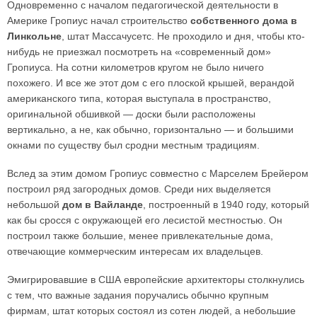
Одновременно с началом педагогической деятельности в
Америке Гропиус начал строительство
собственного дома в
Линкольне
, штат Массачусетс. Не проходило и дня, чтобы кто-
нибудь не приезжал посмотреть на «современный дом»
Гропиуса. На сотни километров кругом не было ничего
похожего. И все же этот дом с его плоской крышей, верандой
американского типа, которая выступала в пространство,
оригинальной обшивкой — доски были расположены
вертикально, а не, как обычно, горизонтально — и большими
окнами по существу был сродни местным традициям.
Вслед за этим домом Гропиус совместно с Марселем Брейером
построил ряд загородных домов. Среди них выделяется
небольшой
дом в Вайланде
, построенный в 1940 году, который
как бы сросся с окружающей его лесистой местностью. Он
построил также большие, менее привлекательные дома,
отвечающие коммерческим интересам их владельцев.
Эмигрировавшие в США европейские архитекторы столкнулись
с тем, что важные задания поручались обычно крупным
фирмам, штат которых состоял из сотен людей, а небольшие