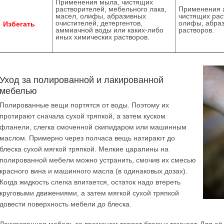
Применения мыла, чистящих
растворителей, мебельного лака,
Применения а
масел, олифы, абразивных
чистящих рас
очистителей, детергентов,
олифы, абраз
Избегать
аммиачной воды или каких-либо
растворов.
иных химических растворов.
Уход за полированной и лакированной
мебелью
Полированные вещи портятся от воды. Поэтому их
протирают сначала сухой тряпкой, а затем куском
фланели, слегка смоченной скипидаром или машинным
маслом. Примерно через полчаса вещь натирают до
блеска сухой мягкой тряпкой. Мелкие царапины на
полированной мебели можно устранить, смочив их смесью
красного вина и машинного масла (в одинаковых дозах).
Когда жидкость слегка впитается, остаток надо втереть
круговыми движениями, а затем мягкой сухой тряпкой
довести поверхность мебели до блеска.