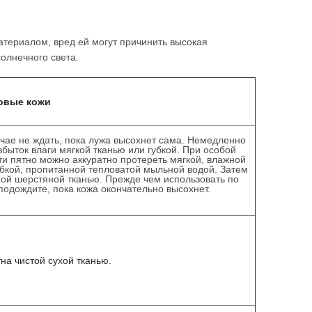
атериалом, вред ей могут причинить высокая
олнечного света.
овые кожи
учае не ждать, пока лужа высохнет сама. Немедленно
збыток влаги мягкой тканью или губкой. При особой
и пятно можно аккуратно протереть мягкой, влажной
убкой, пропитанной тепловатой мыльной водой. Затем
хой шерстяной тканью. Прежде чем использовать по
подождите, пока кожа окончательно высохнет.
тна чистой сухой тканью.