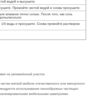
стой водой и высушите.
осушите. Промойте чистой водой и снова просушите.
те влажное пятно солью. После того, как соль
 пропылесосьте.
и 1/4 воды и просушите. Снова промойте раствором
твия на увлажнённый участок.
 чистки мягкой мебели отечественного или импортного
омендуется использование пенообразных чистящих
пециализированными мебельными шампунями.