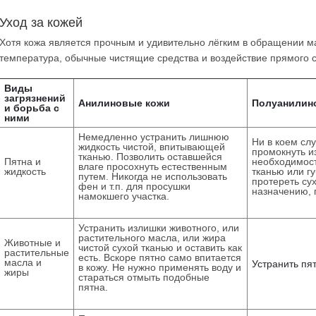
Уход за кожей
Хотя кожа является прочным и удивительно лёгким в обращении м
температура, обычные чистящие средства и воздействие прямого с
Виды
загрязнений
Анилиновые кожи
Полуанилин
и борьба с
ними
Немедленно устранить лишнюю
Ни в коем сл
жидкость чистой, впитывающей
промокнуть и
тканью. Позволить оставшейся
Пятна и
необходимост
влаге просохнуть естественным
жидкость
тканью или г
путем. Никогда не использовать
протереть су
фен и т.п. для просушки
назначению, 
намокшего участка.
Устранить излишки животного, или
растительного масла, или жира
Животные и
чистой сухой тканью и оставить как
растительные
есть. Вскоре пятно само впитается
масла и
Устранить пя
в кожу. Не нужно применять воду и
жиры
стараться отмыть подобные
пятна.