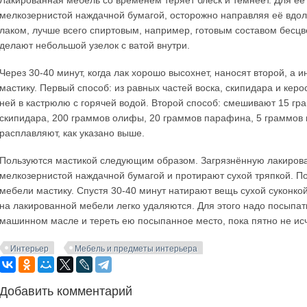
Лакированная мебель со временем теряет блеск и темнеет. Для е
мелкозернистой наждачной бумагой, осторожно направляя её вдол
лаком, лучше всего спиртовым, например, готовым составом бесцв
делают небольшой узелок с ватой внутри.
Через 30-40 минут, когда лак хорошо высохнет, наносят второй, а и
мастику. Первый способ: из равных частей воска, скипидара и керо
ней в кастрюлю с горячей водой. Второй способ: смешивают 15 гр
скипидара, 200 граммов олифы, 20 граммов парафина, 5 граммов м
расплавляют, как указано выше.
Пользуются мастикой следующим образом. Загрязнённую лакирова
мелкозернистой наждачной бумагой и протирают сухой тряпкой. По
мебели мастику. Спустя 30-40 минут натирают вещь сухой суконко
на лакированной мебели легко удаляются. Для этого надо посыпать 
машинном масле и тереть ею посыпанное место, пока пятно не исч
Интерьер
Мебель и предметы интерьера
Добавить комментарий