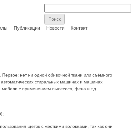
алы
Публикации
Новости
Контакт
. Первое: нет ни одной обивочной ткани или съёмного
и в автоматических стиральных машинах и машинах
а мебели с применением пылесоса, фена и т.д.
);
пользования щёток с жёсткими волокнами, так как они