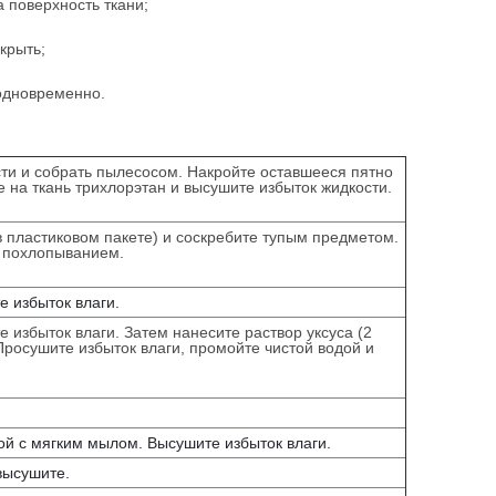
 поверхность ткани;
крыть;
одновременно.
сти и собрать пылесосом. Накройте оставшееся пятно
 на ткань трихлорэтан и высушите избыток жидкости.
в пластиковом пакете) и соскребите тупым предметом.
те похлопыванием.
е избыток влаги.
избыток влаги. Затем нанесите раствор уксуса (2
 Просушите избыток влаги, промойте чистой водой и
ой с мягким мылом. Высушите избыток влаги.
 высушите.