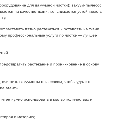
борудование для вакуумной чистки); вакуум-пылесос
вается на качестве ткани, т.е. снижается устойчивость
т.д.
т заставить пятно растекаться и оставлять на ткани
тому профессиональные услуги по чистке — лучшее
ений.
предотвратить растекание и проникновение в основу
ь, очистить вакуумным пылесосом, чтобы удалить
ие агенты;
пятен нужно использовать в малых количествах и
 втирая в материю;