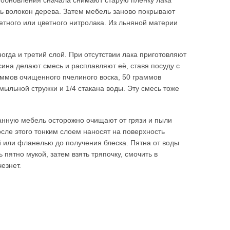
ё обновления сначала снимают старую плёнку лака
ь волокон дерева. Затем мебель заново покрывают
етного или цветного нитролака. Из льняной материи
ногда и третий слой. При отсутствии лака приготовляют
сина делают смесь и расплавляют её, ставя посуду с
аммов очищенного пчелиного воска, 50 граммов
ыльной стружки и 1/4 стакана воды. Эту смесь тоже
нную мебель осторожно очищают от грязи и пыли
сле этого тонким слоем наносят на поверхность
й или фланелью до получения блеска. Пятна от воды
пятно мукой, затем взять тряпочку, смочить в
езнет.