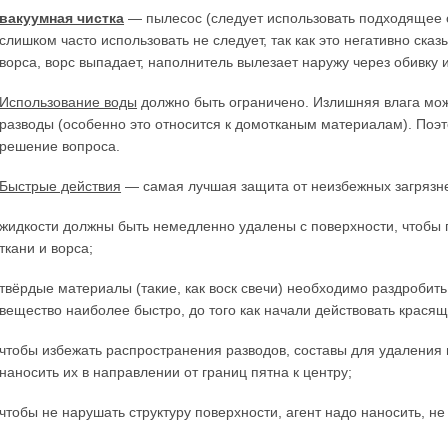
вакуумная чистка
— пылесос (следует использовать подходящее о
слишком часто использовать не следует, так как это негативно сказы
ворса, ворс выпадает, наполнитель вылезает наружу через обивку и 
Использование воды
должно быть ограничено. Излишняя влага може
разводы (особенно это относится к домотканым материалам). Поэ
решение вопроса.
Быстрые действия
— самая лучшая защита от неизбежных загрязн
жидкости должны быть немедленно удалены с поверхности, чтобы 
ткани и ворса;
твёрдые материалы (такие, как воск свечи) необходимо раздробит
вещество наиболее быстро, до того как начали действовать красящ
чтобы избежать распространения разводов, составы для удаления 
наносить их в направлении от границ пятна к центру;
чтобы не нарушать структуру поверхности, агент надо наносить, не