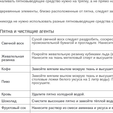
наливать пятновыводящее средство нужно на тряпку, а не прямо на
деревянные элементы, близко расположенные от пятна, следует за
никогда не нужно использовать разные пятновыводящие средства 
Пятна и чистящие агенты
Сухой свечной воск следует раздробить, соскре
промокательной бумагой и прогладьте. Нанесите
Свечной воск
Покройте жевательную резинку кубиками льда (
Жевательная
Нанесите на ткань метиловый спирт и высуши
резинка
Кофе
Замойте мягким мылом мокрую ткань и высушит
Замойте мягким мылом мокрую ткань и высушите 
столовые ложки белого уксуса на 1 литр воды).
Пиво
просушите.
Кровь
Удалите пятно холодной водой.
Шоколад
Счистите высохшее пятно и замойте тёплой вод
Фруктовый сок
Нанесите раствор из смеси аммиака и уксуса и