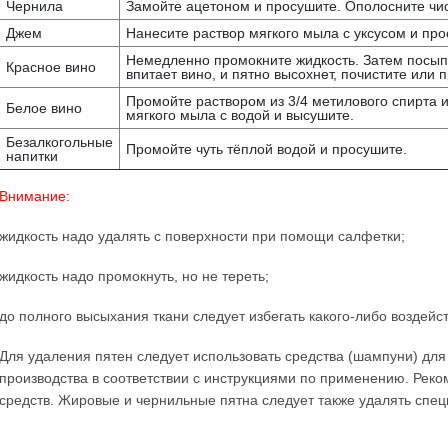
Чернила
Замойте ацетоном и просушите. Ополосните чи
Джем
Нанесите раствор мягкого мыла с уксусом и пр
Немедленно промокните жидкость. Затем посыпь
Красное вино
впитает вино, и пятно высохнет, почистите или
Промойте раствором из 3/4 метилового спирта 
Белое вино
мягкого мыла с водой и высушите.
Безалкогольные
Промойте чуть тёплой водой и просушите.
напитки
Внимание:
жидкость надо удалять с поверхности при помощи салфетки;
жидкость надо промокнуть, но не тереть;
до полного высыхания ткани следует избегать какого-либо воздейс
Для удаления пятен следует использовать средства (шампуни) для
производства в соответствии с инструкциями по применению. Рек
средств. Жировые и чернильные пятна следует также удалять с