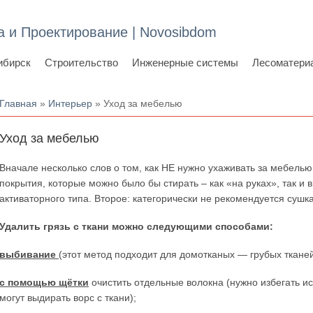
а и Проектирование | Novosibdom
ибирск
Строительство
Инженерные системы
Лесоматери
Вы здесь
Главная
»
Интерьер
» Уход за мебелью
Уход за мебелью
Вначале несколько слов о том, как НЕ нужно ухаживать за мебелью
покрытия, которые можно было бы стирать – как «на руках», так 
активаторного типа. Второе: категорически не рекомендуется сушк
Удалить грязь с ткани можно следующими способами:
выбивание
(этот метод подходит для домотканых — грубых тканей
с помощью щётки
очистить отдельные волокна (нужно избегать ис
могут выдирать ворс с ткани);