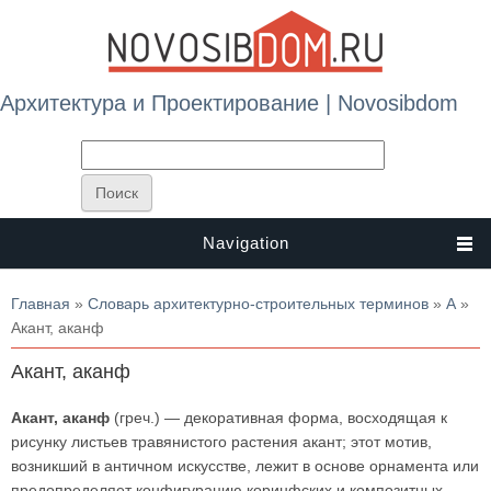
Архитектура и Проектирование | Novosibdom
Navigation
Вы здесь
Главная
»
Словарь архитектурно-строительных терминов
»
А
»
Акант, аканф
Акант, аканф
Акант, аканф
(греч.) — декоративная форма, восходящая к
рисунку листьев травянистого растения акант; этот мотив,
возникший в античном искусстве, лежит в основе орнамента или
предопределяет конфигурацию коринфских и композитных