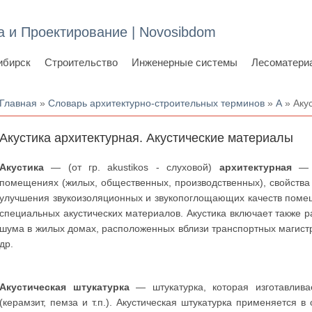
а и Проектирование | Novosibdom
ибирск
Строительство
Инженерные системы
Лесоматери
Вы здесь
Главная
»
Словарь архитектурно-строительных терминов
»
А
» Аку
Акустика архитектурная. Акустические материалы
Акустика
— (от гр. akustikos - слуховой)
архитектурная
— р
помещениях (жилых, общественных, производственных), свойства
улучшения звукоизоляционных и звукопоглощающих качеств поме
специальных акустических материалов. Акустика включает также 
шума в жилых домах, расположенных вблизи транспортных магист
др.
Акустическая штукатурка
— штукатурка, которая изготавлива
(керамзит, пемза и т.п.). Акустическая штукатурка применяется 