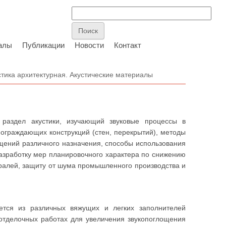
алы
Публикации
Новости
Контакт
стика архитектурная. Акустические материалы
аздел акустики, изучающий звуковые процессы в
 ограждающих конструкций (стен, перекрытий), методы
щений различного назначения, способы использования
разработку мер планировочного характера по снижению
ралей, защиту от шума промышленного производства и
ется из различных вяжущих и легких заполнителей
в отделочных работах для увеличения звукопоглощения