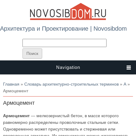
Архитектура и Проектирование | Novosibdom
Navigation
Вы здесь
Главная
»
Словарь архитектурно-строительных терминов
»
А
»
Армоцемент
Армоцемент
Армоцемент
— мелкозернистый бетон, в массе которого
равномерно распределены проволочные стальные сетки.
Одновременно может присутствовать и стержневая или
проволочная арматура. Из армоцемента можно изготавливать