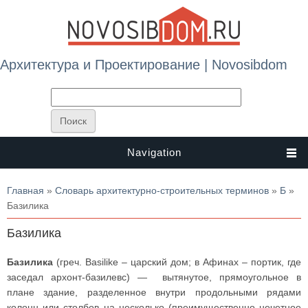
Архитектура и Проектирование | Novosibdom
Navigation
Вы здесь
Главная
»
Словарь архитектурно-строительных терминов
»
Б
»
Базилика
Базилика
Базилика
(греч. Basilike – царский дом; в Афинах – портик, где
заседал архонт-базилевс) — вытянутое, прямоугольное в
плане здание, разделенное внутри продольными рядами
колонн или столбов на несколько (преимущественно нечетное