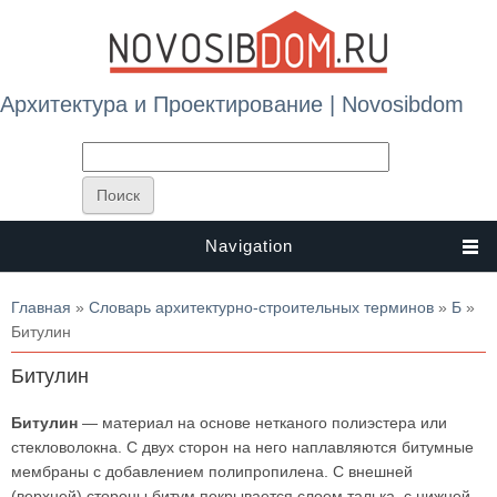
Архитектура и Проектирование | Novosibdom
Navigation
Вы здесь
Главная
»
Словарь архитектурно-строительных терминов
»
Б
»
Битулин
Битулин
Битулин
— материал на основе нетканого полиэстера или
стекловолокна. С двух сторон на него наплавляются битумные
мембраны с добавлением полипропилена. С внешней
(верхней) стороны битум покрывается слоем талька, с нижней