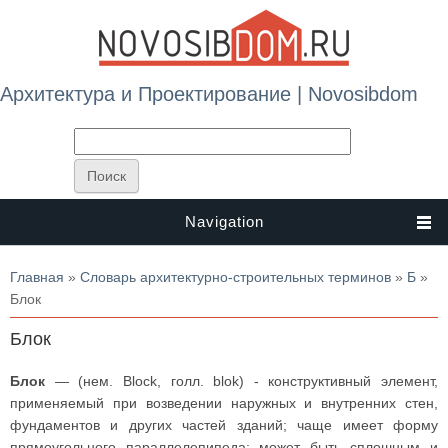
Архитектура и Проектирование | Novosibdom
Navigation
Вы здесь
Главная
»
Словарь архитектурно-строительных терминов
»
Б
»
Блок
Блок
Блок
— (нем. Block, голл. blok) - конструктивный элемент,
применяемый при возведении наружных и внутренних стен,
фундаментов и других частей зданий; чаще имеет форму
прямоугольного параллелепипеда; может быть сплошным и