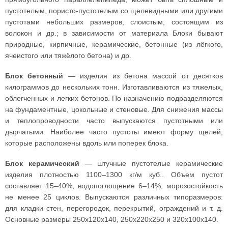
пустотелым, пористо-пустотелым со щелевидными или другими
пустотами небольших размеров, слоистым, состоящим из
волокон и др.; в зависимости от материала Блоки бывают
природные, кирпичные, керамические, бетонные (из лёгкого,
ячеистого или тяжёлого бетона) и др.
Блок бетонный
— изделия из бетона массой от десятков
килограммов до нескольких тонн. Изготавливаются из тяжелых,
облегченных и легких бетонов. По назначению подразделяются
на фундаментные, цокольные и стеновые. Для снижения массы
и теплопроводности часто выпускаются пустотными или
дырчатыми. Наиболее часто пустоты имеют форму щелей,
которые расположены вдоль или поперек блока.
Блок керамический
— штучные пустотелые керамические
изделия плотностью 1100–1300 кг/м куб.. Объем пустот
составляет 15–40%, водопоглощение 6–14%, морозостойкость
не менее 25 циклов. Выпускаются различных типоразмеров:
для кладки стен, перегородок, перекрытий, ограждений и т. д.
Основные размеры 250х120х140, 250х220х250 и 320х100х140.