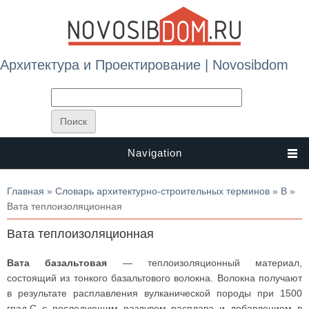
Архитектура и Проектирование | Novosibdom
Navigation
Вы здесь
Главная
»
Словарь архитектурно-строительных терминов
»
В
»
Вата теплоизоляционная
Вата теплоизоляционная
Вата базальтовая
— теплоизоляционный материал,
состоящий из тонкого базальтового волокна. Волокна получают
в результате расплавления вулканической породы при 1500
град.С с последующим раздувом расплава и добавлением в