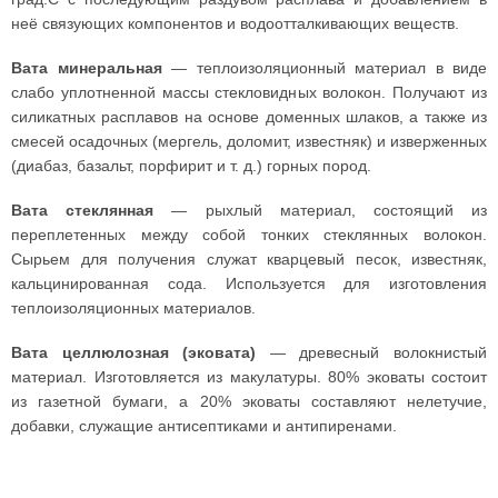
неё связующих компонентов и водоотталкивающих веществ.
Вата минеральная
— теплоизоляционный материал в виде
слабо уплотненной массы стекловидных волокон. Получают из
силикатных расплавов на основе доменных шлаков, а также из
смесей осадочных (мергель, доломит, известняк) и изверженных
(диабаз, базальт, порфирит и т. д.) горных пород.
Вата стеклянная
— рыхлый материал, состоящий из
переплетенных между собой тонких стеклянных волокон.
Сырьем для получения служат кварцевый песок, известняк,
кальцинированная сода. Используется для изготовления
теплоизоляционных материалов.
Вата целлюлозная (эковата)
— древесный волокнистый
материал. Изготовляется из макулатуры. 80% эковаты состоит
из газетной бумаги, а 20% эковаты составляют нелетучие,
добавки, служащие антисептиками и антипиренами.