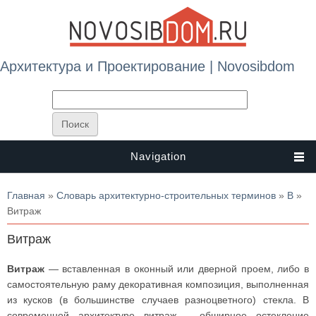
Архитектура и Проектирование | Novosibdom
Navigation
Вы здесь
Главная
»
Словарь архитектурно-строительных терминов
»
В
»
Витраж
Витраж
Витраж
— вставленная в оконный или дверной проем, либо в
самостоятельную раму декоративная композиция, выполненная
из кусков (в большинстве случаев разноцветного) стекла. В
современной архитектуре витраж – обширное остекление