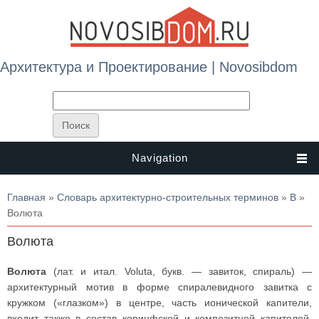
Архитектура и Проектирование | Novosibdom
Navigation
Вы здесь
Главная
»
Словарь архитектурно-строительных терминов
»
В
»
Волюта
Волюта
Волюта
(лат. и итал. Voluta, букв. — завиток, спираль) —
архитектурный мотив в форме спиралевидного завитка с
кружком («глазком») в центре, часть ионической капители,
входит также в состав коринфской и композитной капителей.