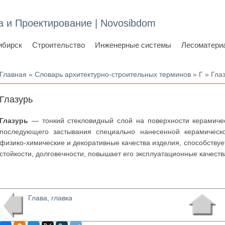
а и Проектирование | Novosibdom
ибирск
Строительство
Инженерные системы
Лесоматери
Вы здесь
Главная
»
Словарь архитектурно-строительных терминов
»
Г
» Гла
Глазурь
Глазурь
— тонкий стекловидный слой на поверхности керамичес
последующего застывания специально нанесенной керамическо
физико-химические и декоративные качества изделия, способствуе
стойкости, долговечности, повышает его эксплуатационные качеств
Глава, главка