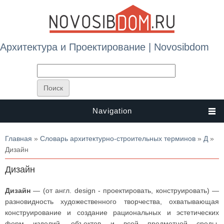
Архитектура и Проектирование | Novosibdom
Navigation
Вы здесь
Главная
»
Словарь архитектурно-строительных терминов
»
Д
»
Дизайн
Дизайн
Дизайн
— (от англ. design - проектировать, конструировать) —
разновидность художественного творчества, охватывающая
конструирование и создание рациональных и эстетических
форм изделий, объектов и всей предметной среды,