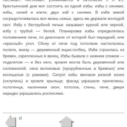
Крестьянский дом мог состоять из одной избы; избы с сенями;
избы, сеней и клети; двух изб с сенями. В избе зимой
сосредоточивалась вся жизнь семьи, здесь же держали молодой
скот. Избу с беструбной печью называют курной или черной,
избу с трубой — белой. Планировка избы определялась
положением печи, по диагонали от которой был передний, или
«красный» угол. Сбоку от печи под потолком настилались
полати, внизу — деревянный ящик-голбец. Изба строилась из
бревен, скрепленных в венец. Избы бывали с нижним этажом —
подклетом — и без него, кровля могла быть деревянной или
соломенной, окна волоковые (прорубленные в бревнах) или
косящатые (с рамами). Силуэт избы венчали резной конек
(охлупень) и кровля крыльца; фасад украшали причелины,
полотенца, наличники окон; потолок, стены, печи, двери
нередко украшались росписями.
И