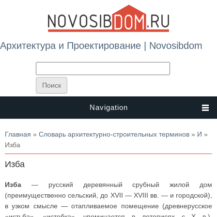
Архитектура и Проектирование | Novosibdom
Navigation
Вы здесь
Главная
»
Словарь архитектурно-строительных терминов
»
И
»
Изба
Изба
Изба
— русский деревянный срубный жилой дом
(преимущественно сельский, до XVII — XVIII вв. — и городской),
в узком смысле — отапливаемое помещение (древнерусское
«истьба», «истобка», упоминается в летописях с X в.).