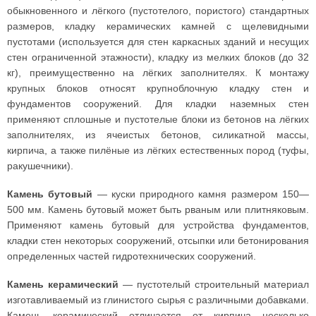
обыкновенного и лёгкого (пустотелого, пористого) стандартных
размеров, кладку керамических камней с щелевидными
пустотами (используется для стен каркасных зданий и несущих
стен ограниченной этажности), кладку из мелких блоков (до 32
кг), преимущественно на лёгких заполнителях. К монтажу
крупных блоков относят крупноблочную кладку стен и
фундаментов сооружений. Для кладки наземных стен
применяют сплошные и пустотелые блоки из бетонов на лёгких
заполнителях, из ячеистых бетонов, силикатной массы,
кирпича, а также пилёные из лёгких естественных пород (туфы,
ракушечники).
Камень бутовый
— куски природного камня размером 150—
500 мм. Камень бутовый может быть рваным или плитняковым.
Применяют камень бутовый для устройства фундаментов,
кладки стен некоторых сооружений, отсыпки или бетонирования
определенных частей гидротехнических сооружений.
Камень керамический
— пустотелый строительный материал
изготавливаемый из глинистого сырья с различными добавками.
Камень керамический отличается от кирпича несколько