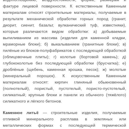
фактуре лицевой поверхности. К естественным Каменным
материалам относят строительные материалы, получаемые в
результате механической обработки горных пород (гранит,
диорит, сиенит, базальт, вулканический туф, известняки),
которые различаются видом обработки: а) добываемые
выпиливанием из массива (изделия для каменной кладки,
мраморные блоки); б) выкалыванием (гранитные блоки); в)
пилёные из блоков-полуфабрикатов с последующей обработкой
(облицовочные плиты); г) колотые (бортовой камень); д)
глубококолотые без последующей обработки (брусчатка); е)
дроблёные (щебень, каменная крошка, песок); ж) молотые
(минеральный порошок). К искусственным Каменным
материалам относят: кирпич глиняный обыкновенный
(полнотелый), пористый, пустотелый, пористо-пустотелый,
силикатный; крупные блоки и панели из обычного (тяжёлого)
силикатного и лёгкого бетонов.
Каменное литьё
— строительные изделия, получаемые
отливкой минерального расплава в земляных или
металлических формах с последующей термической