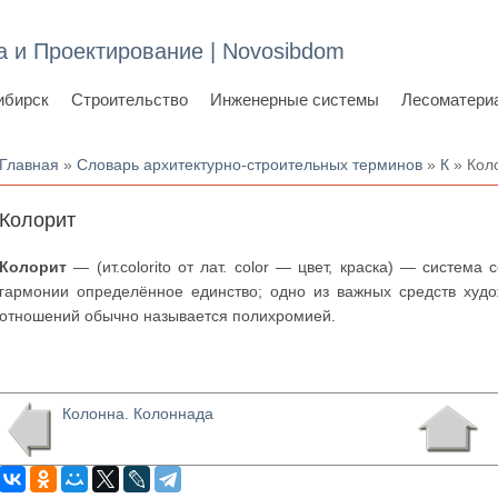
а и Проектирование | Novosibdom
ибирск
Строительство
Инженерные системы
Лесоматери
Вы здесь
Главная
»
Словарь архитектурно-строительных терминов
»
К
» Кол
Колорит
Колорит
— (ит.colorito от лат. color — цвет, краска) — систем
гармонии определённое единство; одно из важных средств худо
отношений обычно называется полихромией.
Колонна. Колоннада