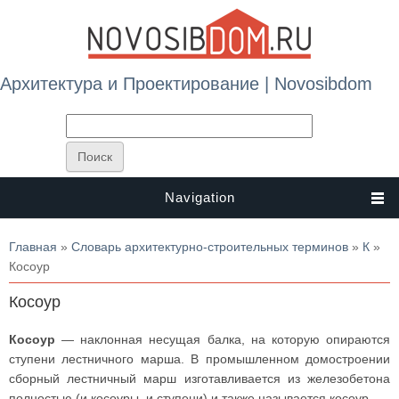
Архитектура и Проектирование | Novosibdom
Navigation
Вы здесь
Главная
»
Словарь архитектурно-строительных терминов
»
К
»
Косоур
Косоур
Косоур
— наклонная несущая балка, на которую опираются
ступени лестничного марша. В промышленном домостроении
сборный лестничный марш изготавливается из железобетона
полностью (и косоуры, и ступени) и также называется косоур.