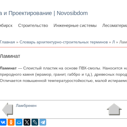
а и Проектирование | Novosibdom
ибирск
Строительство
Инженерные системы
Лесоматери
Вы здесь
Главная
»
Словарь архитектурно-строительных терминов
»
Л
» Лам
Ламинат
Ламинат
— Слоистый пластик на основе ПВХ-смолы. Наносится на
природного камня (мрамор, гранит, габбро и т.д.), древесных пород 
Отличается повышенной температуростойкостью, малой истираем
Ламбрекен