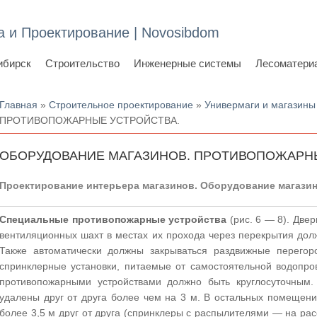
а и Проектирование | Novosibdom
ибирск
Строительство
Инженерные системы
Лесоматери
Вы здесь
Главная
»
Строительное проектирование
»
Универмаги и магазины
ПРОТИВОПОЖАРНЫЕ УСТРОЙСТВА.
ОБОРУДОВАНИЕ МАГАЗИНОВ. ПРОТИВОПОЖАРНЫ
Проектирование интерьера магазинов. Оборудование магазин
Специальные противопожарные устройства
(рис. 6 — 8). Две
вентиляционных шахт в местах их прохода через перекрытия дол
Также автоматически должны закрываться раздвижные перегор
спринклерные установки, питаемые от самостоятельной водопр
противопожарными устройствами должно быть круглосуточным.
удалены друг от друга более чем на 3 м. В остальных помещени
более 3,5 м друг от друга (спринклеры с распылителями — на расс