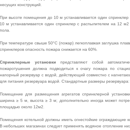
несущих конструкций.
При высоте помещения до 10 м устанавливается один спринклер
10 м устанавливается один спринклер с распылителем на 12 м
пола.
При температуре свыше 50°С (пожар) легкоплавкая заглушка плав
спринклеров опасность пожара снижается на 60%.
Спринклерные установки
представляют собой автоматиче
пожаротушения должна подводиться к очагу пожара по стацио
напорный резервуар с водой, действующий совместно с нагнетаю
для питания резервуара водой. Стандартные размеры резервуара: 
Помещение для размещения агрегатов спринклерной установк
ширина ≥ 5 м, высота ≥ 3 м; дополнительно иногда может потр
площадью около 12м2.
Помещения котельной должны иметь огнестойкие ограждающие ко
В небольших магазинах следует применять водяное отопление низ