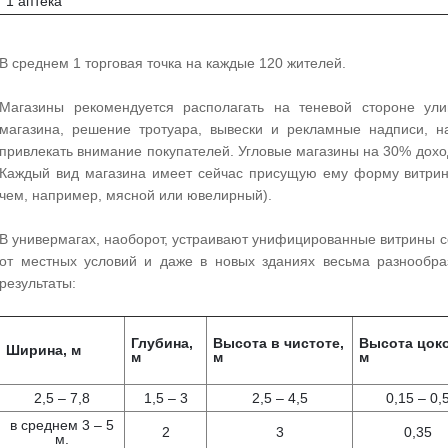
1 аптека
В среднем 1 торговая точка на каждые 120 жителей.
Магазины рекомендуется располагать на теневой стороне ули
магазина, решение тротуара, вывески и рекламные надписи, 
привлекать внимание покупателей. Угловые магазины на 30% дох
Каждый вид магазина имеет сейчас присущую ему форму витрин
чем, например, мясной или ювелирный).
В универмагах, наоборот, устраивают унифицированные витрины 
от местных условий и даже в новых зданиях весьма разнообр
результаты:
Глубина,
Высота в чистоте,
Высота цоко
Ширина, м
м
м
м
2,5 – 7,8
1,5 – 3
2,5 – 4,5
0,15 – 0,
в среднем 3 – 5
2
3
0,35
м.