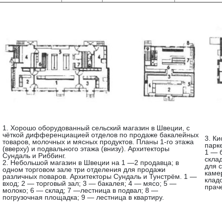
1. Хорошо оборудованный сельский магазин в Швеции, с
чёткой дифференциацией отделов по продаже бакалейных
3. К
товаров, молочных и мясных продуктов. Планы 1-го этажа
парк
(вверху) и подвального этажа (внизу). Архитекторы
1 — 
Сундаль и Риббинг.
скла
2. Небольшой магазин в Швеции на 1 —2 продавца; в
для 
одном торговом зале три отделения для продажи
каме
различных поваров. Архитекторы Сундаль и Тунстрём. 1 —
клад
вход; 2 — торговый зал; 3 — бакалея; 4 — мясо; 5 —
прач
молоко; 6 — склад; 7 —лестница в подвал; 8 —
погрузочная площадка; 9 — лестница в квартиру.