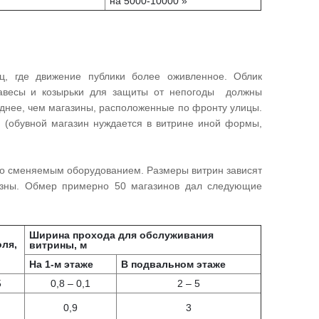
на 5000-10000 »
ц, где движение публики более оживленное. Облик
навесы и козырьки для защиты от непогоды должны
однее, чем магазины, расположенные по фронту улицы.
 (обувной магазин нуждается в витрине иной формы,
со сменяемым оборудованием. Размеры витрин зависят
азны. Обмер примерно 50 магазинов дал следующие
Ширина прохода для обслуживания
ля,
витрины, м
На 1-м этаже
В подвальном этаже
5
0,8 – 0,1
2 – 5
0,9
3