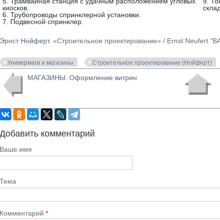
5. Трамвайная станция с удачным расположением угловых
9. Т
киосков.
скла
6. Трубопроводы спринклерной установки.
7. Подвесной спринклер.
Эрнст Нойферт
. «Строительное проектирование» / Ernst Neufer
Универмаги и магазины
Строительное проектирование (Нойферт)
МАГАЗИНЫ. Оформление витрин
Добавить комментарий
Ваше имя
Тема
Комментарий
*