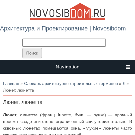
Архитектура и Проектирование | Novosibdom
Navigation
Вы здесь
Главная
»
Словарь архитектурно-строительных терминов
»
Л
»
Люнет, люнетта
Люнет, люнетта
Люнет, люнетта
(франц. lunette, букв. — лунка) — арочный
проем в своде или стене, ограниченный снизу горизонтально. В
сквозных люнетах помещаются окна, «глухие» люнеты часто
украшаются росписью или скульптурой.