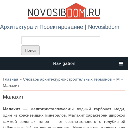
Архитектура и Проектирование | Novosibdom
Navigation
Вы здесь
Главная
»
Словарь архитектурно-строительных терминов
»
М
»
Малахит
Малахит
Малахит
— мелкокристаллический водный карбонат меди,
один из красивейших минералов. Малахит характерен широкой
гаммой зеленых тонов — от светло-зеленого с голубизной
(«бирюзовый») до черно-зеленого. Используется малахит для