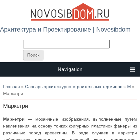
Архитектура и Проектирование | Novosibdom
Navigation
Вы здесь
Главная
»
Словарь архитектурно-строительных терминов
»
М
»
Маркетри
Маркетри
Маркетри
— мозаичные изображения, выполненные путем
наклеивания на основу тонких фигурных пластинок фанеры из
различных пород древесины. В ряде случаев в маркетри
добавляются пластинки из слоновой кости, перламутра,