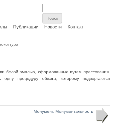
алы
Публикации
Новости
Контакт
окоттура
ли белой эмалью, сформованные путем прессования.
ь одну процедуру обжига, которому подвергаются
Монумент. Монументальность