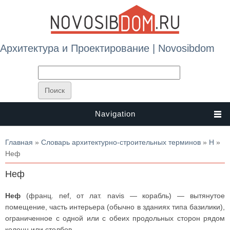
Архитектура и Проектирование | Novosibdom
Navigation
Вы здесь
Главная
»
Словарь архитектурно-строительных терминов
»
Н
»
Неф
Неф
Неф
(франц. nef, от лат. navis — корабль) — вытянутое
помещение, часть интерьера (обычно в зданиях типа базилики),
ограниченное с одной или с обеих продольных сторон рядом
колонн или столбов.