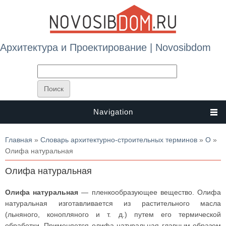
Архитектура и Проектирование | Novosibdom
Navigation
Вы здесь
Главная
»
Словарь архитектурно-строительных терминов
»
О
»
Олифа натуральная
Олифа натуральная
Олифа натуральная
— пленкообразующее вещество. Олифа
натуральная изготавливается из растительного масла
(льняного, конопляного и т. д.) путем его термической
обработки. Применяется олифа натуральная главным образом