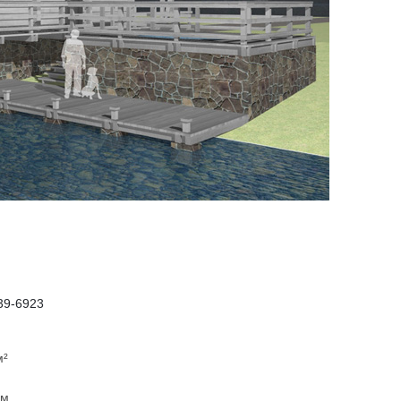
39-6923
м²
9 м