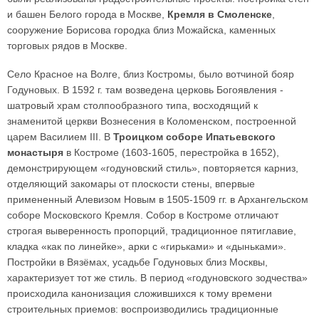
и башен Белого города в Москве,
Кремля в Смоленске
,
сооружение Борисова городка близ Можайска, каменных
торговых рядов в Москве.
Село Красное на Волге, близ Костромы, было вотчиной бояр
Годуновых. В 1592 г. там возведена церковь Богоявления -
шатровый храм столпообразного типа, восходящий к
знаменитой церкви Вознесения в Коломенском, построенной
царем Василием III. В
Троицком соборе Ипатьевского
монастыря
в Костроме (1603-1605, перестройка в 1652),
демонстрирующем «годуновский стиль», повторяется карниз,
отделяющий закомары от плоскости стены, впервые
примененный Алевизом Новым в 1505-1509 гг. в Архангельском
соборе Московского Кремля. Собор в Костроме отличают
строгая выверенность пропорций, традиционное пятиглавие,
кладка «как по линейке», арки с «гирьками» и «дыньками».
Постройки в Вязёмах, усадьбе Годуновых близ Москвы,
характеризует тот же стиль. В период «годуновского зодчества»
происходила канонизация сложившихся к тому времени
строительных приемов: воспроизводились традиционные