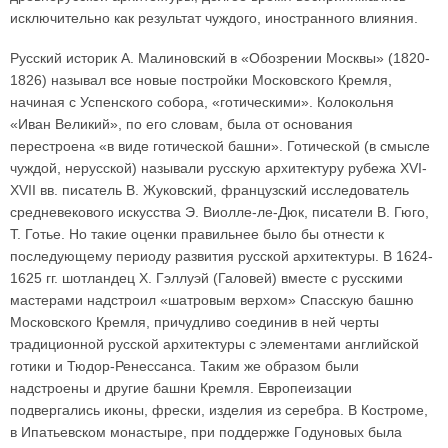
исключительно как результат чуждого, иностранного влияния.
Русский историк А. Малиновский в «Обозрении Москвы» (1820-
1826) называл все новые постройки Московского Кремля,
начиная с Успенского собора, «готическими». Колокольня
«Иван Великий», по его словам, была от основания
перестроена «в виде готической башни». Готической (в смысле
чуждой, нерусской) называли русскую архитектуру рубежа XVI-
XVII вв. писатель В. Жуковский, французский исследователь
средневекового искусства Э. Виолле-ле-Дюк, писатели В. Гюго,
Т. Готье. Но такие оценки правильнее было бы отнести к
последующему периоду развития русской архитектуры. В 1624-
1625 гг. шотландец X. Гэллуэй (Галовей) вместе с русскими
мастерами надстроил «шатровым верхом» Спасскую башню
Московского Кремля, причудливо соединив в ней черты
традиционной русской архитектуры с элементами английской
готики и Тюдор-Ренессанса. Таким же образом были
надстроены и другие башни Кремля. Европеизации
подвергались иконы, фрески, изделия из серебра. В Костроме,
в Ипатьевском монастыре, при поддержке Годуновых была