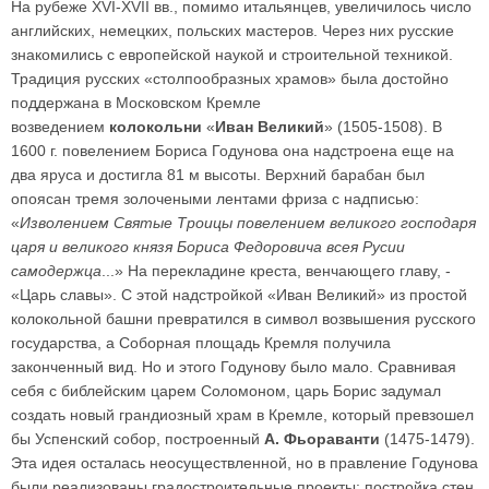
На рубеже XVI-ХVII вв., помимо итальянцев, увеличилось число
английских, немецких, польских мастеров. Через них русские
знакомились с европейской наукой и строительной техникой.
Традиция русских «столпообразных храмов» была достойно
поддержана в Московском Кремле
возведением
колокольни
«
Иван Великий
» (1505-1508). В
1600 г. повелением Бориса Годунова она надстроена еще на
два яруса и достигла 81 м высоты. Верхний барабан был
опоясан тремя золочеными лентами фриза с надписью:
«
Изволением Святые Троицы повелением великого господаря
царя и великого князя Бориса Федоровича всея Русии
самодержца
...» На перекладине креста, венчающего главу, -
«Царь славы». С этой надстройкой «Иван Великий» из простой
колокольной башни превратился в символ возвышения русского
государства, а Соборная площадь Кремля получила
законченный вид. Но и этого Годунову было мало. Сравнивая
себя с библейским царем Соломоном, царь Борис задумал
создать новый грандиозный храм в Кремле, который превзошел
бы Успенский собор, построенный
А. Фьораванти
(1475-1479).
Эта идея осталась неосуществленной, но в правление Годунова
были реализованы градостроительные проекты: постройка стен