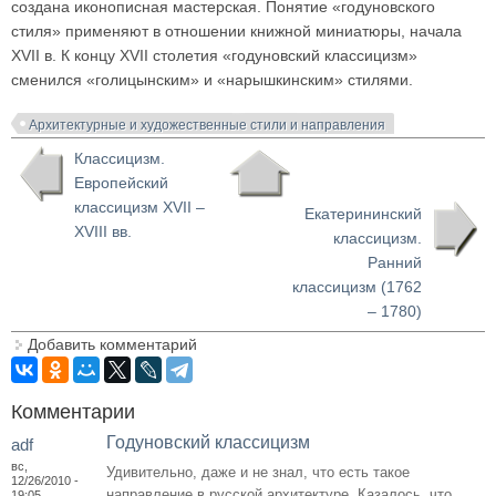
создана иконописная мастерская. Понятие «годуновского
стиля» применяют в отношении книжной миниатюры, начала
XVII в. К концу XVII столетия «годуновский классицизм»
сменился «голицынским» и «нарышкинским» стилями.
Архитектурные и художественные стили и направления
Классицизм.
Европейский
классицизм XVII –
Екатерининский
XVIII вв.
классицизм.
Ранний
классицизм (1762
– 1780)
Добавить комментарий
Комментарии
Годуновский классицизм
adf
вс,
Удивительно, даже и не знал, что есть такое
12/26/2010 -
направление в русской архитектуре. Казалось, что
19:05