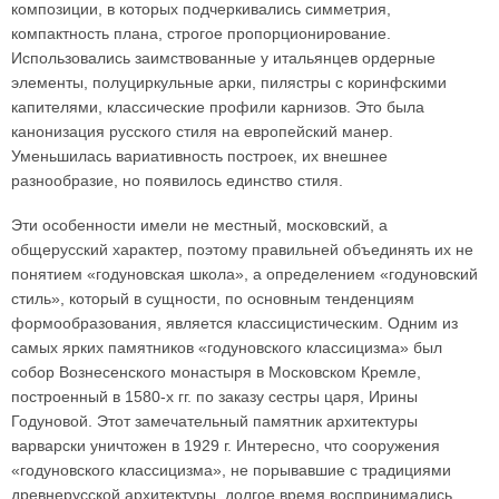
композиции, в которых подчеркивались симметрия,
компактность плана, строгое пропорционирование.
Использовались заимствованные у итальянцев ордерные
элементы, полуциркульные арки, пилястры с коринфскими
капителями, классические профили карнизов. Это была
канонизация русского стиля на европейский манер.
Уменьшилась вариативность построек, их внешнее
разнообразие, но появилось единство стиля.
Эти особенности имели не местный, московский, а
общерусский характер, поэтому правильней объединять их не
понятием «годуновская школа», а определением «годуновский
стиль», который в сущности, по основным тенденциям
формообразования, является классицистическим. Одним из
самых ярких памятников «годуновского классицизма» был
собор Вознесенского монастыря в Московском Кремле,
построенный в 1580-х гг. по заказу сестры царя, Ирины
Годуновой. Этот замечательный памятник архитектуры
варварски уничтожен в 1929 г. Интересно, что сооружения
«годуновского классицизма», не порывавшие с традициями
древнерусской архитектуры, долгое время воспринимались