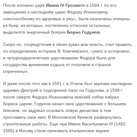
После кончины царя
Ивана IV Грозного
в 1584 г. по его
завещанию к наследнику царю Федору Иоанновичу,
«неспособному по здоровью и уму», были назначены опекуны
из бояр, из которых, постепенно оттесняя остальных,
выделился энергичный боярин
Борис Годунов
.
Скоро он, сосредоточив в своих руках всю власть, стал править,
по определению историка В. Ключевского, «умно и осторожно,
и четырнадцатилетнее царствование Федора было для
государства временем отдыха от погромов и страхов
опричнины».
И даже после того как в 1591 г. в Угличе был зарезан наследник
царевич Дмитрий и подозрение пало на Годунова, в 1598 г.
после смерти Федора Иоанновича земский собор избрал
Бориса царем. Годунов начал свое царствование с большим
блеском, он задумал основать новую династию и тем
прославить свое имя. В Московском Кремле развернулись
строительные работы. Еще при Иване Васильевиче III (1462-
1505) в Москву стали приезжать итальянские зодчие.