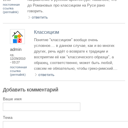
постоянная
до Романовых про классицизм на Руси рано
ссылка
говорить.
(permalink)
ответить
Классицизм
Понятие "классицизм" вообще очень
условное.... в данном случае, как и во многих
admin
других, речь идёт о возврате к традиции и
ср,
восприятии её как "классического образца", а
12/29/2010
- 03:27
образец, соответственно, может быть любой,
постоянная
совсем не обязательно, чтобы греко-римский....
ссылка
ответить
(permalink)
Добавить комментарий
Ваше имя
Тема