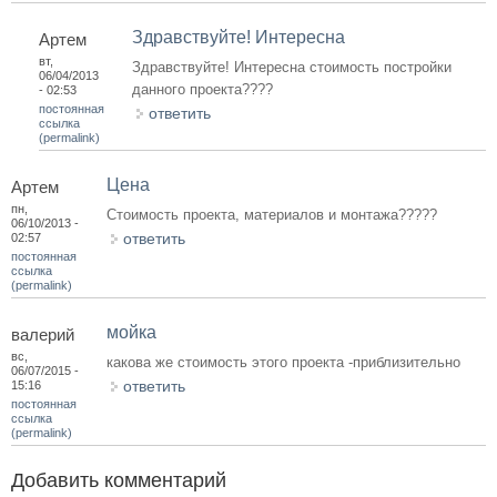
Здравствуйте! Интересна
Артем
вт,
Здравствуйте! Интересна стоимость постройки
06/04/2013
данного проекта????
- 02:53
постоянная
ответить
ссылка
(permalink)
Цена
Артем
пн,
Стоимость проекта, материалов и монтажа?????
06/10/2013 -
ответить
02:57
постоянная
ссылка
(permalink)
мойка
валерий
вс,
какова же стоимость этого проекта -приблизительно
06/07/2015 -
ответить
15:16
постоянная
ссылка
(permalink)
Добавить комментарий