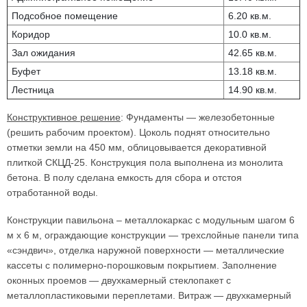
Подсобное помещение
6.20 кв.м.
Коридор
10.0 кв.м.
Зал ожидания
42.65 кв.м.
Буфет
13.18 кв.м.
Лестница
14.90 кв.м.
Конструктивное решение
: Фундаменты — железобетонные
(решить рабочим проектом). Цоколь поднят относительно
отметки земли на 450 мм, облицовывается декоративной
плиткой СКЦД-25. Конструкция пола выполнена из монолита
бетона. В полу сделана емкость для сбора и отстоя
отработанной воды.
Конструкции павильона – металлокаркас с модульным шагом 6
м х 6 м, ограждающие конструкции — трехслойные панели типа
«сэндвич», отделка наружной поверхности — металлические
кассеты с полимерно-порошковым покрытием. Заполнение
оконных проемов — двухкамерный стеклопакет с
металлопластиковыми переплетами. Витраж — двухкамерный