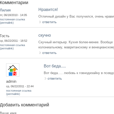
Комментарии
Нравится!
Лилия
пт, 06/18/2010 - 14:05
Отличный дизайн у Вас получился, очень нрави
постоянная ссылка
ответить
(permalink)
скучно
Гость
ср, 06/22/2011 - 18:52
Скучный интерьер. Кухня более-менее. Вообще 
постоянная ссылка
колониальному, мавританскому и венецианскому 
(permalink)
ответить
Вот беда.....
Вот беда..... любовь к говнодизайну в псев
ответить
admin
ср, 06/22/2011 - 22:44
постоянная ссылка
(permalink)
Добавить комментарий
Ваше имя