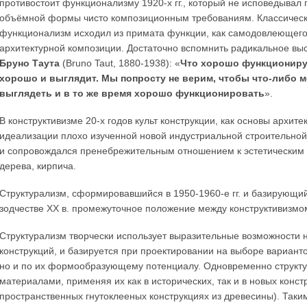
противостоит функционализму 1920-х гг., который не исповедывал
объёмной формы чисто композиционным требованиям. Классичес
функционализм исходил из примата функции, как самодовлеющего
архитектурной композиции. Достаточно вспомнить радикальное вы
Бруно Таута
(Bruno Taut, 1880-1938): «
Что хорошо функционируе
хорошо и выглядит. Мы попросту не верим, чтобы что-либо 
выглядеть и в то же время хорошо функционировать
».
В конструктивизме 20-х годов культ конструкции, как основы архит
идеализации плохо изученной новой индустриальной строительно
и сопровождался пренебрежительным отношением к эстетическим 
дерева, кирпича.
Структурализм, сформировавшийся в 1950-1960-е гг. и базирующий
зодчестве ХХ в. промежуточное положение между конструктивизмом 
Структурализм творчески использует выразительные возможности 
конструкций, и базируется при проектировании на выборе варианто
но и по их формообразующему потенциалу. Одновременно структу
материалами, применяя их как в исторических, так и в новых конс
пространственных гнутоклееных конструкциях из древесины). Таки