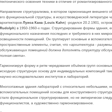
тектонического освоения техники в отличие от романтизированног
Направление структурализма, в котором гармонизация внешнего о
его функциональной структуры, в искусствоведческой литературе 
архитекторов
Луиса Кана
(
Louis Kahn
) -родился 20.2.1901, остро
Rudolph
) в 1950-1960-х годах. Структурирование формы здания, е
функционального назначения последних и требуемого в них микро
освещенности помещений. Он группирует основные и вспомогате
пространственные элементы, считая, что «
архитектура - разумны
обслуживающих помещений должна дополнять структуру обслужив
полная света
».
Гармонизируя форму и ритм чередования объёмов групп основны
исходную структурную основу для индивидуальных композиций так
научно-исследовательских институтов и лабораторий.
Многоэтажные здания лабораторий с относительно небольшими, н
вспомогательных помещений основы для конструктивного структу
стало функциональное структурирование, но не эмпирически следу
функционалистов, а художественно гармонизированное.