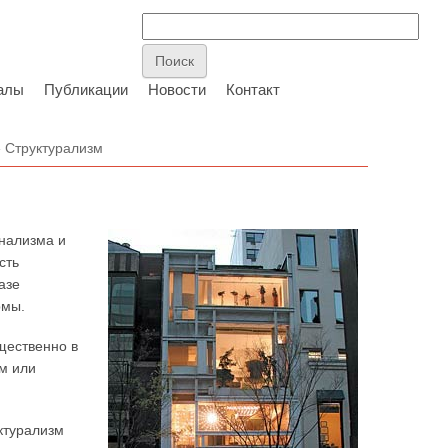
алы
Публикации
Новости
Контакт
 Структурализм
онализма и
сть
азе
рмы.
щественно в
м или
ктурализм