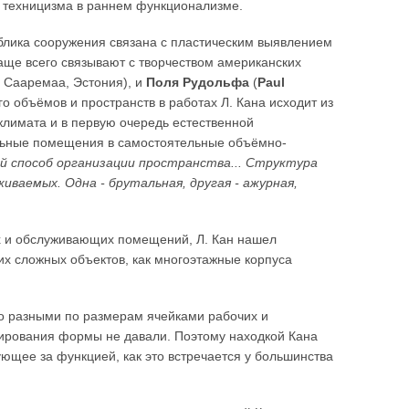
о техницизма в раннем функционализме.
блика сооружения связана с пластическим выявлением
чаще всего связывают с творчеством американских
в Сааремаа, Эстония), и
Поля Рудольфа
(
Paul
го объёмов и пространств в работах Л. Кана исходит из
климата и в первую очередь естественной
льные помещения в самостоятельные объёмно-
й способ организации пространства... Структура
аемых. Одна - брутальная, другая - ажурная,
х и обслуживающих помещений, Л. Кан нашел
их сложных объектов, как многоэтажные корпуса
о разными по размерам ячейками рабочих и
рирования формы не давали. Поэтому находкой Кана
ющее за функцией, как это встречается у большинства