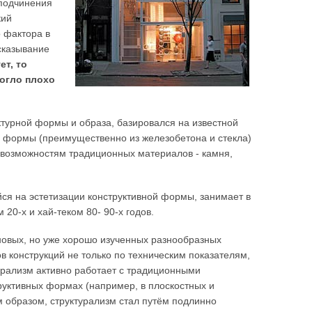
 подчинения
кий
 фактора в
сказывание
т, то
могло плохо
ектурной формы и образа, базировался на известной
й формы (преимущественно из железобетона и стекла)
возможностям традиционных материалов - камня,
ся на эстетизации конструктивной формы, занимает в
20-х и хай-теком 80- 90-х годов.
новых, но уже хорошо изученных разнообразных
в конструкций не только по техническим показателям,
рализм активно работает с традиционными
труктивных формах (например, в плоскостных и
м образом, структурализм стал путём подлинно