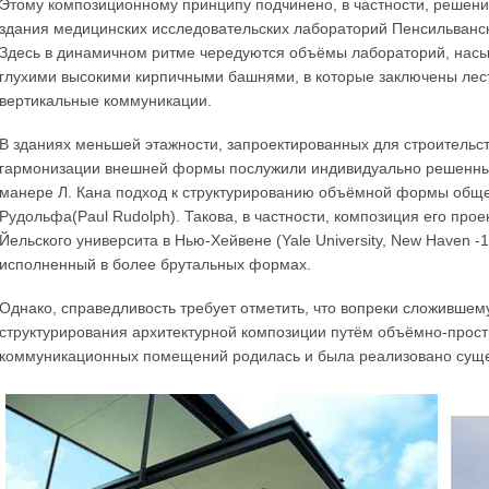
Этому композиционному принципу подчинено, в частности, решени
здания медицинских исследовательских лабораторий Пенсильванско
Здесь в динамичном ритме чередуются объёмы лабораторий, на
глухими высокими кирпичными башнями, в которые заключены лес
вертикальные коммуникации.
В зданиях меньшей этажности, запроектированных для строительс
гармонизации внешней формы послужили индивидуально решенные
манере Л. Кана подход к структурированию объёмной формы обще
Рудольфа(Paul Rudolph). Такова, в частности, композиция его прое
Йельского университа в Нью-Хейвене (Yale University, New Haven -1
исполненный в более брутальных формах.
Однако, справедливость требует отметить, что вопреки сложившем
структурирования архитектурной композиции путём объёмно-прост
коммуникационных помещений родилась и была реализовано сущест