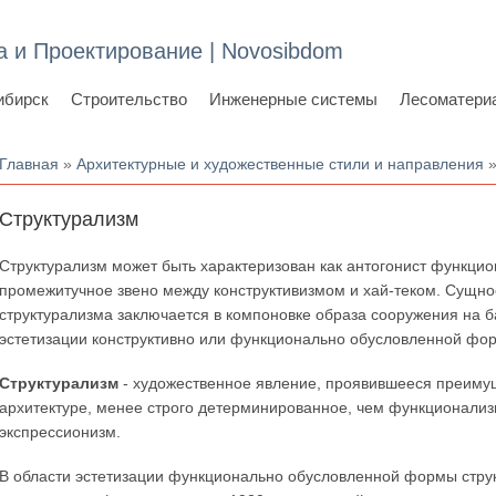
а и Проектирование | Novosibdom
ибирск
Строительство
Инженерные системы
Лесоматери
Вы здесь
Главная
»
Архитектурные и художественные стили и направления
»
Структурализм
Структурализм может быть характеризован как антогонист функци
промежитучное звено между конструктивизмом и хай-теком. Сущно
структурализма заключается в компоновке образа сооружения на б
эстетизации конструктивно или функционально обусловленной фо
Структурализм
- художественное явление, проявившееся преиму
архитектуре, менее строго детерминированное, чем функционализ
экспрессионизм.
В области эстетизации функционально обусловленной формы стру