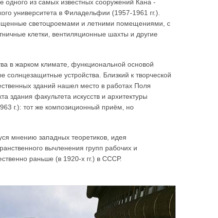
е одного из самых известных сооружений Кана -
го университета в Филадельфии (1957-1961 гг.).
сыщенные светоцроемами и летними помещениями, с
тничные клетки, вентиляционные шахты и другие
тва в жарком климате, функциональной основой
 солнцезащитные устройства. Близкий к творческой
ственных зданий нашел место в работах Поля
кта здания факультета искусств и архитектуры
963 г.): тот же композиционный приём, но
уся мнению западных теоретиков, идея
ранственного вычленения групп рабочих и
венно раньше (в 1920-х гг.) в СССР.