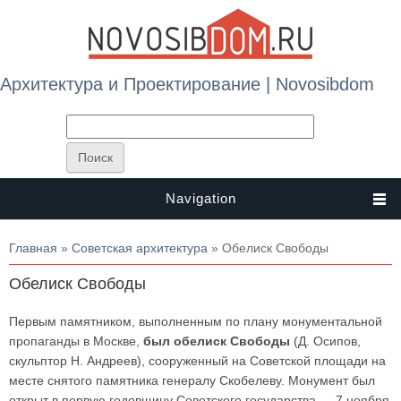
Архитектура и Проектирование | Novosibdom
Navigation
Вы здесь
Главная
»
Советская архитектура
» Обелиск Свободы
Обелиск Свободы
Первым памятником, выполненным по плану монументальной
пропаганды в Москве,
был обелиск Свободы
(Д. Осипов,
скульптор Н. Андреев), сооруженный на Советской площади на
месте снятого памятника генералу Скобелеву. Монумент был
открыт в первую годовщину Советского государства — 7 ноября