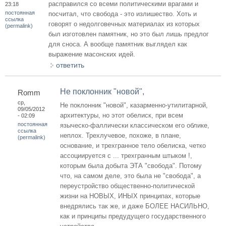
расправился со всеми политическими врагами и
23:18
постоянная
посчитал, что свобода - это излишество. Хоть и
ссылка
говорят о недолговечных материалах из которых
(permalink)
был изготовлен памятник, но это был лишь предлог
для сноса. А вообще памятник выглядел как
выражение масонских идей.
ответить
Не поклонник "новой",
Romm
ср,
Не поклонник "новой", казарменно-утилитарной,
09/05/2012
архитектуры, но этот обелиск, при всем
- 02:09
постоянная
языческо-фаллически классическом его облике,
ссылка
неплох. Трехлучевое, похоже, в плане,
(permalink)
основание, и трехгранное тело обелиска, четко
ассоциируется с ... трехгранным штыком !,
которым была добыта ЭТА "свобода". Потому
что, на самом деле, это была не "свобода", а
переустройство общественно-политической
жизни на НОВЫХ, ИНЫХ принципах, которые
внедрялись так же, и даже БОЛЕЕ НАСИЛЬНО,
как и принципы предудущего государственного