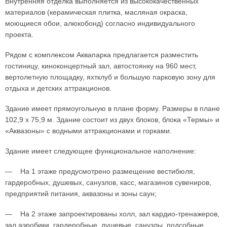
Внутренняя отделка выполняется из высококачественных
материалов (керамическая плитка, масляная окраска,
моющиеся обои, алюкобонд) согласно индивидуального
проекта.
Рядом с комплексом Аквапарка предлагается разместить
гостиницу, киноконцертный зал, автостоянку на 960 мест,
вертолетную площадку, яхтклуб и большую парковую зону для
отдыха и детских аттракционов.
Здание имеет прямоугольную в плане форму. Размеры в плане
102,9 х 75,9 м. Здание состоит из двух блоков, блока «Термы» и
«Аквазоны» с водными аттракционами и горками.
Здание имеет следующее функциональное наполнение:
— На 1 этаже предусмотрено размещение вестибюля,
гардеробных, душевых, санузлов, касс, магазинов сувениров,
предприятий питания, аквазоны и зоны саун;
— На 2 этаже запроектированы холл, зал кардио-тренажеров,
зал аэробики, гардеробные, душевые, санузлы, подсобные