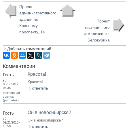
Проект
административного
здания по
Проект
Красному
гостиничного
проспекту, 14
комплекса в г.
Белокуриха
Добавить комментарий
Комментарии
Красота!
Гость
вс,
Красота!
06/17/2012 -
ответить
04:35
постоянная
ссылка
(permalink)
Он в новосибирске?
Гость
сб,
Он в новосибирске?
09/21/2013 -
ответить
13:58