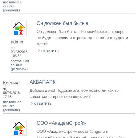
постоянная
ссылка
(permalink)
Он должен был быть в
Он должен был быть в Новосибирске... теперь
не будет... решили строить дешевле и в худшем
admin
месте
пн,
ответить
09/23/2013
- 03:32
постоянная
ссылка
(permalink)
АКВАПАРК
Ксения
чт,
Добрый день! Подскажите, вожможно ли как то
06/07/2018 -
связаться с проектировщиками?
17:15
постоянная
ответить
ссылка
(permalink)
ООО «АкадемСтрой»
ООО «АкадемСтрой» oooasi@ngs.ru г.
Новосибирск, ул. Красный проспект, 77а — 36.