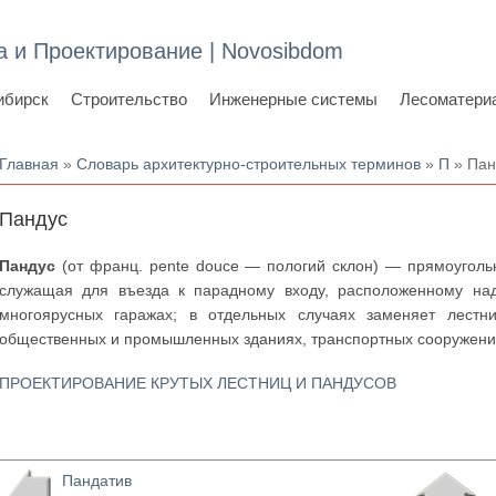
а и Проектирование | Novosibdom
ибирск
Строительство
Инженерные системы
Лесоматери
Вы здесь
Главная
»
Словарь архитектурно-строительных терминов
»
П
» Пан
Пандус
Пандус
(от франц. pente douce — пологий склон) — прямоуголь
служащая для въезда к парадному входу, расположенному на
многоярусных гаражах; в отдельных случаях заменяет лестн
общественных и промышленных зданиях, транспортных сооружениях
ПРОЕКТИРОВАНИЕ КРУТЫХ ЛЕСТНИЦ И ПАНДУСОВ
Пандатив