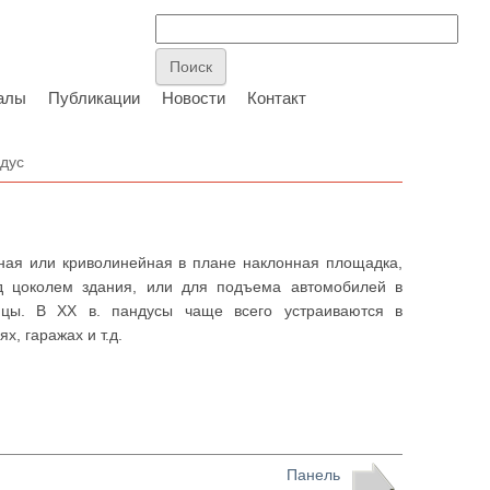
алы
Публикации
Новости
Контакт
дус
ная или криволинейная в плане наклонная площадка,
д цоколем здания, или для подъема автомобилей в
ицы. В XX в. пандусы чаще всего устраиваются в
, гаражах и т.д.
Панель