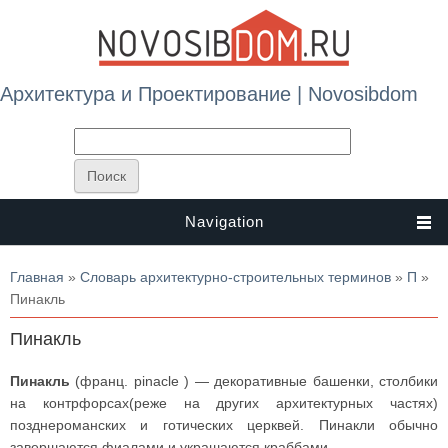
Архитектура и Проектирование | Novosibdom
Navigation
Вы здесь
Главная
»
Словарь архитектурно-строительных терминов
»
П
»
Пинакль
Пинакль
Пинакль
(франц. pinacle ) — декоративные башенки, столбики
на контрфорсах(реже на других архитектурных частях)
позднероманских и готических церквей. Пинакли обычно
завершаются фиалами и украшаются краббами.