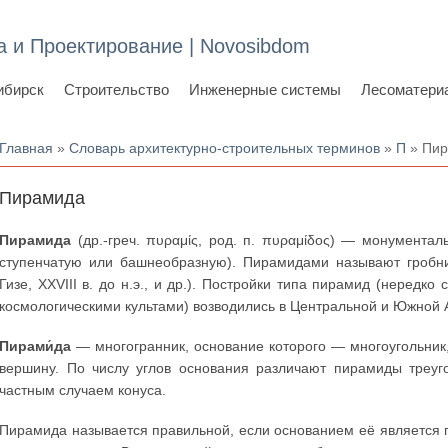
а и Проектирование | Novosibdom
ибирск
Строительство
Инженерные системы
Лесоматери
Вы здесь
Главная
»
Словарь архитектурно-строительных терминов
»
П
» Пи
Пирамида
Пирамида
(др.-греч. πυραμίς, род. п. πυραμίδος) — монумент
ступенчатую или башнеобразную). Пирамидами называют гробн
Гизе, XXVIII в. до н.э., и др.). Постройки типа пирамид (неред
космологическими культами) возводились в Центральной и Южной Ам
Пирами́да
— многогранник, основание которого — многоугольник
вершину. По числу углов основания различают пирамиды треуго
частным случаем конуса.
Пирамида называется правильной, если основанием её является 