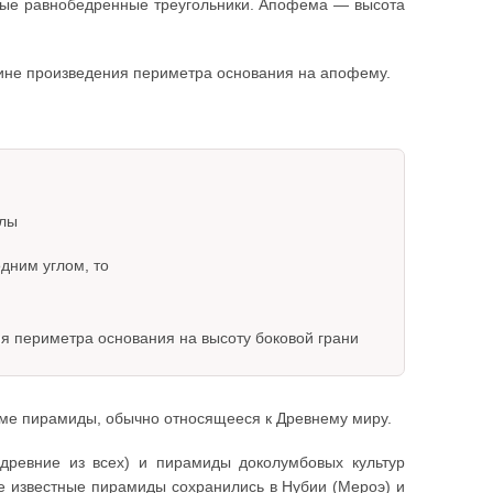
вные равнобедренные треугольники. Апофема — высота
ине произведения периметра основания на апофему.
глы
дним углом, то
я периметра основания на высоту боковой грани
ме пирамиды, обычно относящееся к Древнему миру.
древние из всех) и пирамиды доколумбовых культур
ее известные пирамиды сохранились в Нубии (Мероэ) и