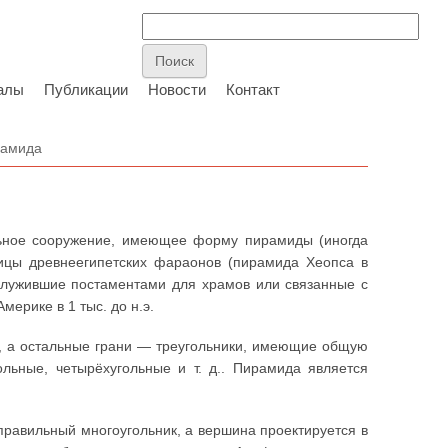
алы
Публикации
Новости
Контакт
рамида
альное сооружение, имеющее форму пирамиды (иногда
ицы древнеегипетских фараонов (пирамида Хеопса в
ко служившие постаментами для храмов или связанные с
ерике в 1 тыс. до н.э.
, а остальные грани — треугольники, имеющие общую
льные, четырёхугольные и т. д.. Пирамида является
правильный многоугольник, а вершина проектируется в