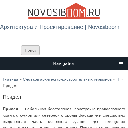
Архитектура и Проектирование | Novosibdom
Navigation
Вы здесь
Главная
»
Словарь архитектурно-строительных терминов
»
П
»
Придел
Придел
Придел
— небольшая бесстолпная пристройка православного
храма с южной или северной стороны фасада или специально
выделенная часть основного здания для вмещения
дополнительного алтаря с престолом. Приделы устраиваются