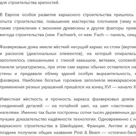
для строительства крепостей.
В Европе особое развитие каркасного строительства пришлось
опыта строительства, повышение мастерства плотников (чему н
также стремление к экономии древесины и другие факторы прив
метода строительства (нем. Fachwerk, от нем. Fach — панель, сек
Фахверковые дома имели жёсткий несущий каркас из стоек (вертик
и раскосов (диагональных элементов), на который опиралас
заполнялось смешанными с глиной камышом, ветками, соломой
панели штукатурились, при этом сам каркас обычно оставлялся н
стены и придавали облику зданий особую выразительность, к
фахверка. Наиболее богатые горожане заполняли межкаркасно
применения резных украшений пришёлся на конец XVI — начало XV
Известная жёсткость и прочность каркаса фахверковых домов
соединений деталей — на потайной шип, на шип «ласточкин х
нагелями. Именно так были построены сотни тысяч деревянных дом
лучшее доказательство надёжности технологии. Одновременно с 
каркасного строительства в Швейцарии, Франции, Англии и дру
позднее получили общее название Post & Beam — «стоечно-бал