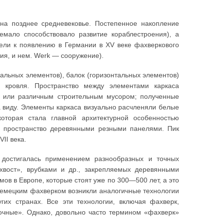
 на позднее средневековье. Постепенное накопление
емало способствовало развитие кораблестроения), а
ели к появлению в Германии в XV веке фахверкового
ция, и нем. Werk — сооружение).
альных элементов), балок (горизонтальных элементов)
ь кровля. Пространство между элементами каркаса
 или различным строительным мусором; полученные
а виду. Элементы каркаса визуально расчленяли белые
оторая стала главной архитектурной особенностью
е пространство деревянными резными панелями. Пик
II века.
 достигалась применением разнообразных и точных
вост», врубками и др., закрепляемых деревянными
ов в Европе, которые стоят уже по 300—500 лет, а это
немецким фахверком возникли аналогичные технологии
гих странах. Все эти технологии, включая фахверк,
очные». Однако, довольно часто термином «фахверк»