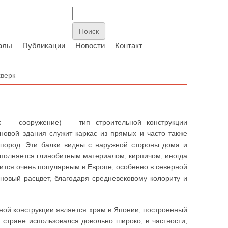
алы
Публикации
Новости
Контакт
верк
k — сооружение) — тип строительной конструкции
овой здания служит каркас из прямых и часто также
 пород. Эти балки видны с наружной стороны дома и
аполняется глинобитным материалом, кирпичом, иногда
вится очень популярным в Европе, особенно в северной
 новый расцвет, благодаря средневековому колориту и
ной конструкции является храм в Японии, построенный
 стране использовался довольно широко, в частности,