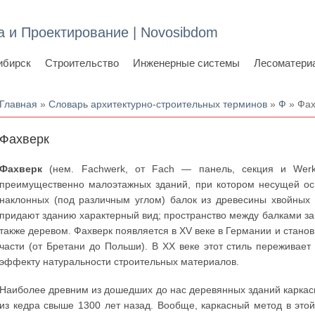
а и Проектирование | Novosibdom
ибирск
Строительство
Инженерные системы
Лесоматери
Вы здесь
Главная
»
Словарь архитектурно-строительных терминов
»
Ф
» Фах
Фахверк
Фахверк
(нем. Fachwerk, от Fach — панель, секция и Wer
преимущественно малоэтажных зданий, при котором несущей осн
наклонных (под различным углом) балок из древесины хвойных
придают зданию характерный вид; пространство между балками з
также деревом. Фахверк появляется в XV веке в Германии и стано
части (от Бретани до Польши). В XX веке этот стиль переживает
эффекту натуральности строительных материалов.
Наиболее древним из дошедших до нас деревянных зданий каркас
из кедра свыше 1300 лет назад. Вообще, каркасный метод в этой